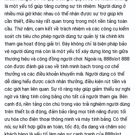
là một yếu tố giúp tăng cường sự tín nhiệm. Người dùng ở
nhiều múi giờ khác nhau có thể nhận được sự trợ giúp khi
cần thiết, điều này rất quan trọng trong một nền tảng toàn
cầu. Thứ năm, cam kết về trách nhiệm và các công cụ kiểm
soát chi tiêu cho phép người dùng tự quản lý tài chính khi
tham gia hoạt động giải trí. Đây không chỉ là biện pháp bảo
vệ người dùng mà còn là một yếu tố xây dựng lòng tin giữa
thương hiệu và cộng đồng người chơi. Ngoài ra, 888slot 888
còn được đánh giá cao về tính minh bạch trong cơ chế
thưởng và các điều khoản khuyến mãi. Người dùng có thể
dễ dàng hiểu được cách nhận thưởng, điều kiện rút tiền và
các giới hạn liên quan. Sự rõ ràng này giúp giảm thiểu sự nghi
ngờ và tăng tính công bằng cho tất cả người tham gia. Bên
cạnh đó, nền tảng còn chú trọng vào trải nghiệm người dùng
trên thiết bị di động, đảm bảo rằng mọi tính năng được tối
ưu hóa cho điện thoại thông minh và máy tính bảng. Có thể
nói, sự kết hợp giữa an toàn, tốc độ, đa dạng và chăm sóc
khách hàng là yếu tố làm nên sự cạnh tranh của 888slot