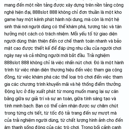
mang đến một nền tảng được xây dựng trên nền tảng công
nghệ hiện đại, 888slot 888 không chỉ đơn thuần là một kho
game hay một kênh phát hành nội dung, mà còn là một hệ
sinh thái nơi người dùng có thể khám phá, tương tác và tận
hưởng một cách có trách nhiệm. Mỗi yếu tố từ giao diện
người dùng thân thiện đến cơ chế thanh toán nhanh và bảo
mật cao được thiết kế để đáp ứng nhu cầu của người chơi
ngày nay và cả những người mới bắt đầu. Trải nghiệm
888slot 888 không chỉ là việc nhấn nút chơi. Đó là một hành
trình từ việc nhận diện thương hiệu đến việc tham gia cộng
đồng, từ việc khám phá các thể loại trò chơi đến việc tham
gia các chương trình khuyến mãi và hệ thống điểm thưởng.
Động lực ở đây xuất phát từ mong muốn mang lại sự cân
bằng giữa sự giải trí và sự an toàn, giữa tính sáng tạo và
tính minh bạch. Bạn có thể cảm nhận được sự chăm chút
trong từng chi tiết, từ tốc độ tải trang đến sự mượt mà
của trải nghiệm người dùng, từ chất lượng hình ảnh cho đến
âm thanh sống động của các trò chơi. Trong bối cảnh cạnh