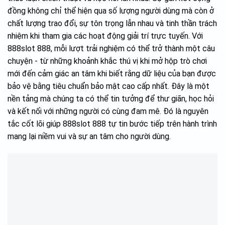
đồng không chỉ thể hiện qua số lượng người dùng mà còn ở
chất lượng trao đổi, sự tôn trọng lẫn nhau và tinh thần trách
nhiệm khi tham gia các hoạt động giải trí trực tuyến. Với
888slot 888, mỗi lượt trải nghiệm có thể trở thành một câu
chuyện - từ những khoảnh khắc thú vị khi mở hộp trò chơi
mới đến cảm giác an tâm khi biết rằng dữ liệu của bạn được
bảo vệ bằng tiêu chuẩn bảo mật cao cấp nhất. Đây là một
nền tảng mà chúng ta có thể tin tưởng để thư giãn, học hỏi
và kết nối với những người có cùng đam mê. Đó là nguyên
tắc cốt lõi giúp 888slot 888 tự tin bước tiếp trên hành trình
mang lại niềm vui và sự an tâm cho người dùng.