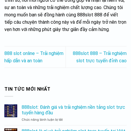
trình số, nơi mỗi người có thể đóng góp và nhận lại niềm vui,
sự an toàn và những trải nghiệm chất lượng cao. Chúng tôi
mong muốn bạn sẽ đồng hành cùng 888slot 888 để viết
tiếp câu chuyện thành công này và để mỗi ngày trở nên trọn
vẹn hơn với những phút giây thư giãn đầy cảm hứng.
888 slot online – Trải nghiệm
888slot 888 – Trải nghiệm
hấp dẫn và an toàn
slot trực tuyến đỉnh cao
TIN TỨC MỚI NHẤT
888slot: Đánh giá và trải nghiệm nền tảng slot trực
tuyến hàng đầu
Chức năng bình luận bị tắt
888slot:
Đánh
giá