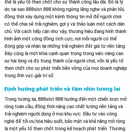
thể là yếu tố then chốt cho sự thành công lâu dài. Đó là lý
do tại sao 888slot 888 không ngừng lắng nghe và phản hồi,
đồng thời xây dựng một kênh thông tin mở để người chơi
có thể chia sẻ trải nghiệm, gợi ý và thảo luận một cách dân
chủ. Với cách tiếp cận như vậy, thương hiệu đang hình thành
hình ảnh một cộng đồng tích cực, nơi mỗi người có thể
đóng góp và nhận lại những trải nghiệm đắt giá từ nền tảng.
Đây cũng là một khía cạnh quan trọng trong việc nâng cao
sự hài lòng và độ trung thành của người chơi, vốn là yếu tố
then chốt cho sự phát triển bền vững của mọi doanh nghiệp
trong lĩnh vực giải trí số.
Định hướng phát triển và tầm nhìn tương lai
Trong tương lai, 888slot 888 hướng đến một chiến lược mở
rộng toàn cầu, đồng thời nâng cao chất lượng nền tảng và
trải nghiệm người dùng ở mọi khu vực. Đầu tư vào công
nghệ để tối ưu hóa hiệu suất, bảo mật và khả năng mở rộng
là một yếu tố then chốt trong kế hoạch phát triển. Thương