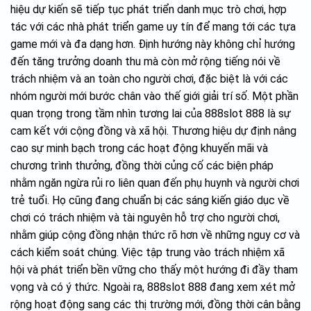
hiệu dự kiến sẽ tiếp tục phát triển danh mục trò chơi, hợp
tác với các nhà phát triển game uy tín để mang tới các tựa
game mới và đa dạng hơn. Định hướng này không chỉ hướng
đến tăng trưởng doanh thu mà còn mở rộng tiếng nói về
trách nhiệm và an toàn cho người chơi, đặc biệt là với các
nhóm người mới bước chân vào thế giới giải trí số. Một phần
quan trọng trong tầm nhìn tương lai của 888slot 888 là sự
cam kết với cộng đồng và xã hội. Thương hiệu dự định nâng
cao sự minh bạch trong các hoạt động khuyến mãi và
chương trình thưởng, đồng thời củng cố các biện pháp
nhằm ngăn ngừa rủi ro liên quan đến phụ huynh và người chơi
trẻ tuổi. Họ cũng đang chuẩn bị các sáng kiến giáo dục về
chơi có trách nhiệm và tài nguyên hỗ trợ cho người chơi,
nhằm giúp cộng đồng nhận thức rõ hơn về những nguy cơ và
cách kiểm soát chúng. Việc tập trung vào trách nhiệm xã
hội và phát triển bền vững cho thấy một hướng đi đầy tham
vọng và có ý thức. Ngoài ra, 888slot 888 đang xem xét mở
rộng hoạt động sang các thị trường mới, đồng thời cân bằng