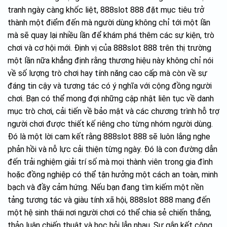
tranh ngày càng khốc liệt, 888slot 888 đặt mục tiêu trở
thành một điểm đến mà người dùng không chỉ tới một lần
mà sẽ quay lại nhiều lần để khám phá thêm các sự kiện, trò
chơi và cơ hội mới. Định vị của 888slot 888 trên thị trường
một lần nữa khẳng định rằng thương hiệu này không chỉ nói
về số lượng trò chơi hay tính năng cao cấp mà còn về sự
đáng tin cậy và tương tác có ý nghĩa với cộng đồng người
chơi. Bạn có thể mong đợi những cập nhật liên tục về danh
mục trò chơi, cải tiến về bảo mật và các chương trình hỗ trợ
người chơi được thiết kế riêng cho từng nhóm người dùng.
Đó là một lời cam kết rằng 888slot 888 sẽ luôn lắng nghe
phản hồi và nỗ lực cải thiện từng ngày. Đó là con đường dẫn
đến trải nghiệm giải trí số mà mọi thành viên trong gia đình
hoặc đồng nghiệp có thể tận hưởng một cách an toàn, minh
bạch và đầy cảm hứng. Nếu bạn đang tìm kiếm một nền
tảng tương tác và giàu tính xã hội, 888slot 888 mang đến
một hệ sinh thái nơi người chơi có thể chia sẻ chiến thắng,
thảo luận chiến thuật và học hỏi lẫn nhau. Sự gắn kết cộng