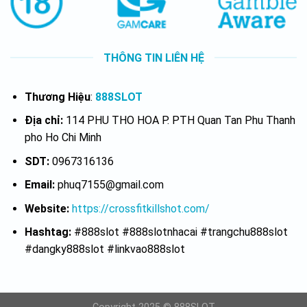
THÔNG TIN LIÊN HỆ
Thương Hiệu
:
888SLOT
Địa chỉ:
114 PHU THO HOA P. PTH Quan Tan Phu Thanh
pho Ho Chi Minh
SDT:
0967316136
Email:
phuq7155@gmail.com
Website:
https://crossfitkillshot.com/
Hashtag:
#888slot #888slotnhacai #trangchu888slot
#dangky888slot #linkvao888slot