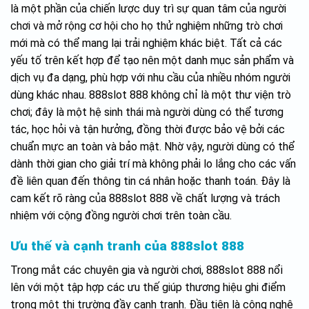
là một phần của chiến lược duy trì sự quan tâm của người
chơi và mở rộng cơ hội cho họ thử nghiệm những trò chơi
mới mà có thể mang lại trải nghiệm khác biệt. Tất cả các
yếu tố trên kết hợp để tạo nên một danh mục sản phẩm và
dịch vụ đa dạng, phù hợp với nhu cầu của nhiều nhóm người
dùng khác nhau. 888slot 888 không chỉ là một thư viện trò
chơi; đây là một hệ sinh thái mà người dùng có thể tương
tác, học hỏi và tận hưởng, đồng thời được bảo vệ bởi các
chuẩn mực an toàn và bảo mật. Nhờ vậy, người dùng có thể
dành thời gian cho giải trí mà không phải lo lắng cho các vấn
đề liên quan đến thông tin cá nhân hoặc thanh toán. Đây là
cam kết rõ ràng của 888slot 888 về chất lượng và trách
nhiệm với cộng đồng người chơi trên toàn cầu.
Ưu thế và cạnh tranh của 888slot 888
Trong mắt các chuyên gia và người chơi, 888slot 888 nổi
lên với một tập hợp các ưu thế giúp thương hiệu ghi điểm
trong một thị trường đầy cạnh tranh. Đầu tiên là công nghệ