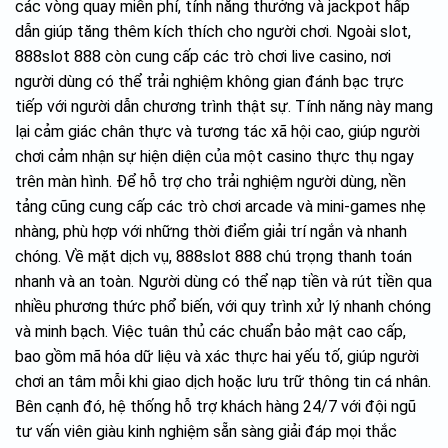
các vòng quay miễn phí, tính năng thưởng và jackpot hấp
dẫn giúp tăng thêm kích thích cho người chơi. Ngoài slot,
888slot 888 còn cung cấp các trò chơi live casino, nơi
người dùng có thể trải nghiệm không gian đánh bạc trực
tiếp với người dẫn chương trình thật sự. Tính năng này mang
lại cảm giác chân thực và tương tác xã hội cao, giúp người
chơi cảm nhận sự hiện diện của một casino thực thụ ngay
trên màn hình. Để hỗ trợ cho trải nghiệm người dùng, nền
tảng cũng cung cấp các trò chơi arcade và mini-games nhẹ
nhàng, phù hợp với những thời điểm giải trí ngắn và nhanh
chóng. Về mặt dịch vụ, 888slot 888 chú trọng thanh toán
nhanh và an toàn. Người dùng có thể nạp tiền và rút tiền qua
nhiều phương thức phổ biến, với quy trình xử lý nhanh chóng
và minh bạch. Việc tuân thủ các chuẩn bảo mật cao cấp,
bao gồm mã hóa dữ liệu và xác thực hai yếu tố, giúp người
chơi an tâm mỗi khi giao dịch hoặc lưu trữ thông tin cá nhân.
Bên cạnh đó, hệ thống hỗ trợ khách hàng 24/7 với đội ngũ
tư vấn viên giàu kinh nghiệm sẵn sàng giải đáp mọi thắc