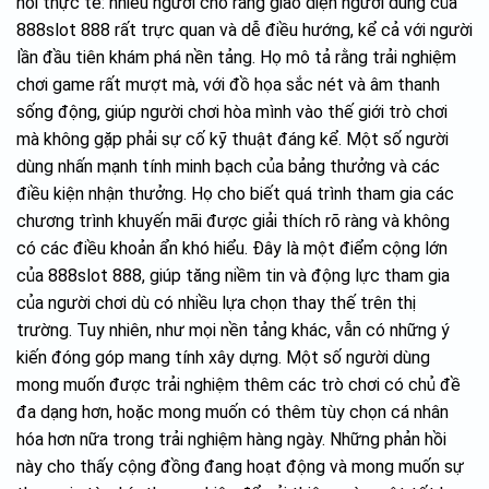
hồi thực tế: nhiều người cho rằng giao diện người dùng của
888slot 888 rất trực quan và dễ điều hướng, kể cả với người
lần đầu tiên khám phá nền tảng. Họ mô tả rằng trải nghiệm
chơi game rất mượt mà, với đồ họa sắc nét và âm thanh
sống động, giúp người chơi hòa mình vào thế giới trò chơi
mà không gặp phải sự cố kỹ thuật đáng kể. Một số người
dùng nhấn mạnh tính minh bạch của bảng thưởng và các
điều kiện nhận thưởng. Họ cho biết quá trình tham gia các
chương trình khuyến mãi được giải thích rõ ràng và không
có các điều khoản ẩn khó hiểu. Đây là một điểm cộng lớn
của 888slot 888, giúp tăng niềm tin và động lực tham gia
của người chơi dù có nhiều lựa chọn thay thế trên thị
trường. Tuy nhiên, như mọi nền tảng khác, vẫn có những ý
kiến đóng góp mang tính xây dựng. Một số người dùng
mong muốn được trải nghiệm thêm các trò chơi có chủ đề
đa dạng hơn, hoặc mong muốn có thêm tùy chọn cá nhân
hóa hơn nữa trong trải nghiệm hàng ngày. Những phản hồi
này cho thấy cộng đồng đang hoạt động và mong muốn sự