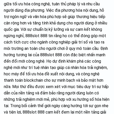
giữa tối ưu hóa công nghệ, tuân thủ pháp lý và nhu cầu
người dùng địa phương. Việc địa phương hóa nội dung, hỗ
trợ ngôn ngữ và văn hóa phù hợp sẽ giúp thương hiệu tiếp
cận rộng hơn và tăng tính khả dụng cho người dùng ở nhiều
quốc gia. Với sự chuẩn bị kỹ lưỡng và sự cam kết không
ngừng nghỉ, 888slot 888 tin rằng họ có thể đóng góp một
cách tích cực cho ngành công nghiệp giải trí số và tạo ra
môi trường an toàn cho người chơi ở quy mô toàn cầu. Định
hướng tương lai của 888slot 888 còn đặc biệt nhấn mạnh
đến đổi mới công nghệ. Họ dự định khám phá các công
nghệ mới như trí tuệ nhân tạo giúp cá nhân hóa trải nghiệm,
học máy để tối ưu hóa đề xuất nội dung, và công nghệ
thanh toán blockchain cho sự minh bạch và bảo mật hơn
nữa. Mọi thứ đều được xem xét với mục tiêu duy trì sự hấp
dẫn của nền tảng và đảm bảo rằng người dùng luôn có
những trải nghiệm mới mẻ, phù hợp với xu hướng số hóa hiện
tại. Trong bối cảnh thế giới ngày càng hướng tới sự gọn nhẹ
và tiện lợi, 888slot 888 cam kết đem lại một nền tảng giải