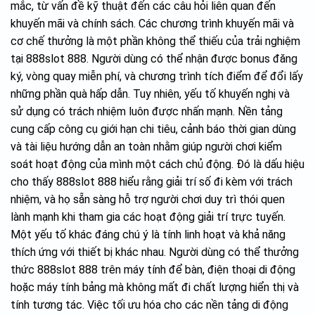
mắc, từ vấn đề kỹ thuật đến các câu hỏi liên quan đến
khuyến mãi và chính sách. Các chương trình khuyến mãi và
cơ chế thưởng là một phần không thể thiếu của trải nghiệm
tại 888slot 888. Người dùng có thể nhận được bonus đăng
ký, vòng quay miễn phí, và chương trình tích điểm để đổi lấy
những phần quà hấp dẫn. Tuy nhiên, yếu tố khuyến nghị và
sử dụng có trách nhiệm luôn được nhấn mạnh. Nền tảng
cung cấp công cụ giới hạn chi tiêu, cảnh báo thời gian dùng
và tài liệu hướng dẫn an toàn nhằm giúp người chơi kiểm
soát hoạt động của mình một cách chủ động. Đó là dấu hiệu
cho thấy 888slot 888 hiểu rằng giải trí số đi kèm với trách
nhiệm, và họ sẵn sàng hỗ trợ người chơi duy trì thói quen
lành mạnh khi tham gia các hoạt động giải trí trực tuyến.
Một yếu tố khác đáng chú ý là tính linh hoạt và khả năng
thích ứng với thiết bị khác nhau. Người dùng có thể thưởng
thức 888slot 888 trên máy tính để bàn, điện thoại di động
hoặc máy tính bảng mà không mất đi chất lượng hiển thị và
tính tương tác. Việc tối ưu hóa cho các nền tảng di động