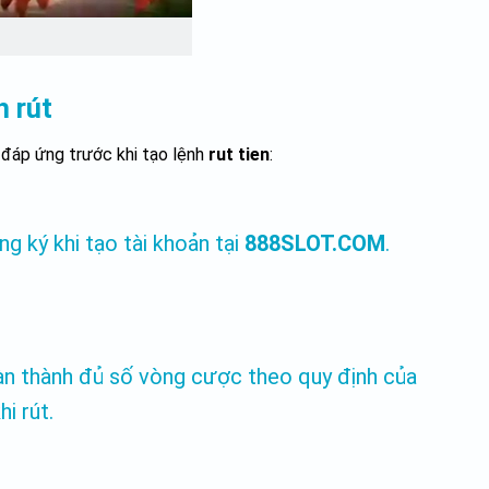
h rút
 đáp ứng trước khi tạo lệnh
rut tien
:
g ký khi tạo tài khoản tại
888SLOT.COM
.
oàn thành đủ số vòng cược theo quy định của
i rút.