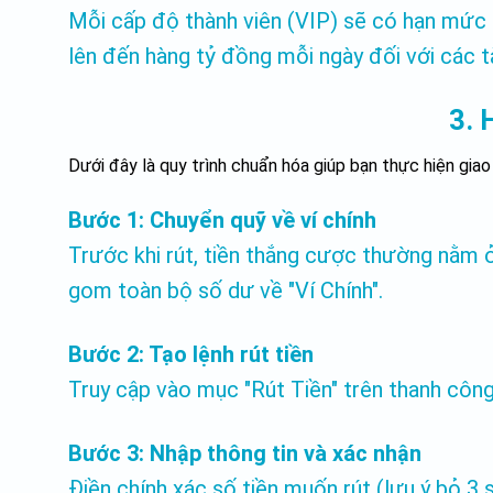
Mỗi cấp độ thành viên (VIP) sẽ có hạn mức rú
lên đến hàng tỷ đồng mỗi ngày đối với các t
3. 
Dưới đây là quy trình chuẩn hóa giúp bạn thực hiện giao
Bước 1: Chuyển quỹ về ví chính
Trước khi rút, tiền thắng cược thường nằm ở 
gom toàn bộ số dư về "Ví Chính".
Bước 2: Tạo lệnh rút tiền
Truy cập vào mục "Rút Tiền" trên thanh côn
Bước 3: Nhập thông tin và xác nhận
Điền chính xác số tiền muốn rút (lưu ý bỏ 3