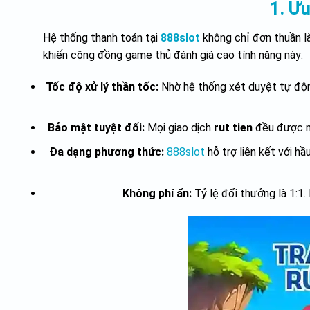
1. Ưu
Hệ thống thanh toán tại
888slot
không chỉ đơn thuần là
khiến cộng đồng game thủ đánh giá cao tính năng này:
Tốc độ xử lý thần tốc:
Nhờ hệ thống xét duyệt tự động 
Bảo mật tuyệt đối:
Mọi giao dịch
rut tien
đều được mã
Đa dạng phương thức:
888slot
hỗ trợ liên kết với h
Không phí ẩn:
Tỷ lệ đổi thưởng là 1:1.