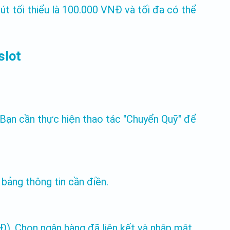
út tối thiểu là 100.000 VNĐ và tối đa có thể
slot
). Bạn cần thực hiện thao tác "Chuyển Quỹ" để
a bảng thông tin cần điền.
NĐ). Chọn ngân hàng đã liên kết và nhập mật