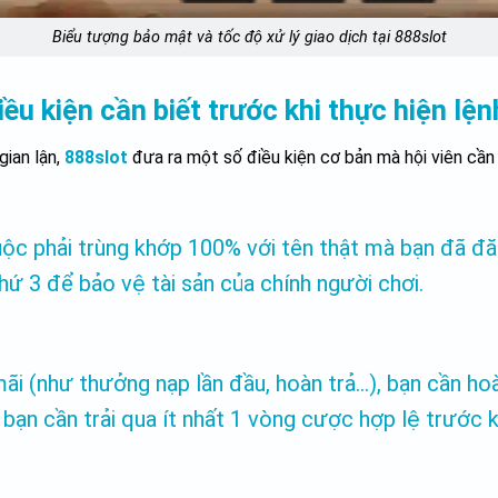
Biểu tượng bảo mật và tốc độ xử lý giao dịch tại 888slot
iều kiện cần biết trước khi thực hiện lện
gian lận,
888slot
đưa ra một số điều kiện cơ bản mà hội viên cần
uộc phải trùng khớp 100% với tên thật mà bạn đã đăn
hứ 3 để bảo vệ tài sản của chính người chơi.
i (như thưởng nạp lần đầu, hoàn trả...), bạn cần h
bạn cần trải qua ít nhất 1 vòng cược hợp lệ trước kh