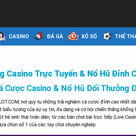
CASINO
ĐÁ GÀ
XỔ SỐ
THỂ TH
ng Casino Trực Tuyến & Nổ Hũ Đỉnh
Cá Cược Casino & Nổ Hũ Đổi Thưởng 
OT.COM, nơi quy tụ những trải nghiệm cá cược đỉnh cao nhất d
 biểu tượng của sự uy tín, đa dạng và cơ hội chiến thắng khổng 
hệ sinh thái toàn diện, từ các bàn chơi bài trực tiếp (Live Casi
lựa chọn số 1 của các tay chơi chuyên nghiệp.