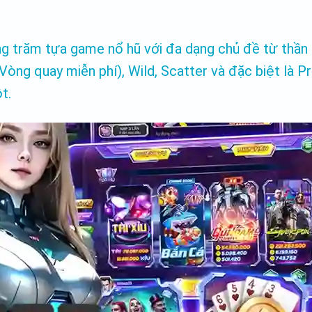
ng trăm tựa game nổ hũ với đa dạng chủ đề từ thần 
Vòng quay miễn phí), Wild, Scatter và đặc biệt là 
t.