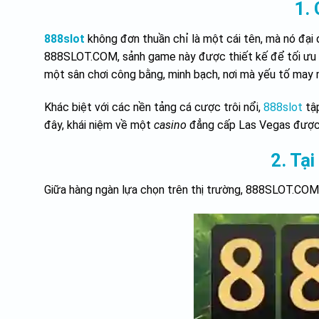
1.
888slot
không đơn thuần chỉ là một cái tên, mà nó đại
888SLOT.COM, sảnh game này được thiết kế để tối ưu hóa
một sân chơi công bằng, minh bạch, nơi mà yếu tố may
Khác biệt với các nền tảng cá cược trôi nổi,
888slot
tập
đây, khái niệm về một
casino
đẳng cấp Las Vegas được t
2. Tạ
Giữa hàng ngàn lựa chọn trên thị trường, 888SLOT.COM