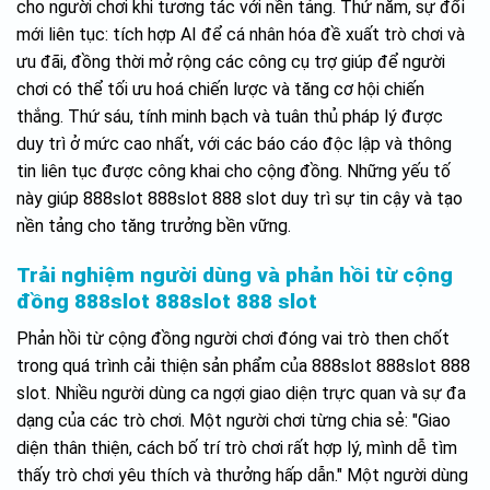
cho người chơi khi tương tác với nền tảng. Thứ năm, sự đổi
mới liên tục: tích hợp AI để cá nhân hóa đề xuất trò chơi và
ưu đãi, đồng thời mở rộng các công cụ trợ giúp để người
chơi có thể tối ưu hoá chiến lược và tăng cơ hội chiến
thắng. Thứ sáu, tính minh bạch và tuân thủ pháp lý được
duy trì ở mức cao nhất, với các báo cáo độc lập và thông
tin liên tục được công khai cho cộng đồng. Những yếu tố
này giúp 888slot 888slot 888 slot duy trì sự tin cậy và tạo
nền tảng cho tăng trưởng bền vững.
Trải nghiệm người dùng và phản hồi từ cộng
đồng 888slot 888slot 888 slot
Phản hồi từ cộng đồng người chơi đóng vai trò then chốt
trong quá trình cải thiện sản phẩm của 888slot 888slot 888
slot. Nhiều người dùng ca ngợi giao diện trực quan và sự đa
dạng của các trò chơi. Một người chơi từng chia sẻ: "Giao
diện thân thiện, cách bố trí trò chơi rất hợp lý, mình dễ tìm
thấy trò chơi yêu thích và thưởng hấp dẫn." Một người dùng