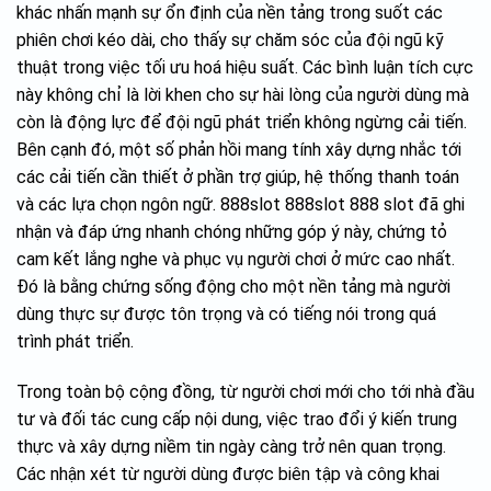
khác nhấn mạnh sự ổn định của nền tảng trong suốt các
phiên chơi kéo dài, cho thấy sự chăm sóc của đội ngũ kỹ
thuật trong việc tối ưu hoá hiệu suất. Các bình luận tích cực
này không chỉ là lời khen cho sự hài lòng của người dùng mà
còn là động lực để đội ngũ phát triển không ngừng cải tiến.
Bên cạnh đó, một số phản hồi mang tính xây dựng nhắc tới
các cải tiến cần thiết ở phần trợ giúp, hệ thống thanh toán
và các lựa chọn ngôn ngữ. 888slot 888slot 888 slot đã ghi
nhận và đáp ứng nhanh chóng những góp ý này, chứng tỏ
cam kết lắng nghe và phục vụ người chơi ở mức cao nhất.
Đó là bằng chứng sống động cho một nền tảng mà người
dùng thực sự được tôn trọng và có tiếng nói trong quá
trình phát triển.
Trong toàn bộ cộng đồng, từ người chơi mới cho tới nhà đầu
tư và đối tác cung cấp nội dung, việc trao đổi ý kiến trung
thực và xây dựng niềm tin ngày càng trở nên quan trọng.
Các nhận xét từ người dùng được biên tập và công khai