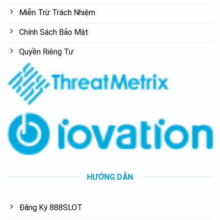
Miễn Trừ Trách Nhiệm
Chính Sách Bảo Mật
Quyền Riêng Tư
HƯỚNG DẪN
Đăng Ký 888SLOT