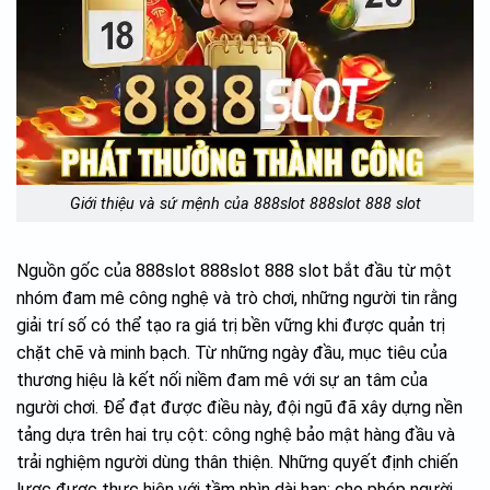
Giới thiệu và sứ mệnh của 888slot 888slot 888 slot
Nguồn gốc của 888slot 888slot 888 slot bắt đầu từ một
nhóm đam mê công nghệ và trò chơi, những người tin rằng
giải trí số có thể tạo ra giá trị bền vững khi được quản trị
chặt chẽ và minh bạch. Từ những ngày đầu, mục tiêu của
thương hiệu là kết nối niềm đam mê với sự an tâm của
người chơi. Để đạt được điều này, đội ngũ đã xây dựng nền
tảng dựa trên hai trụ cột: công nghệ bảo mật hàng đầu và
trải nghiệm người dùng thân thiện. Những quyết định chiến
lược được thực hiện với tầm nhìn dài hạn: cho phép người