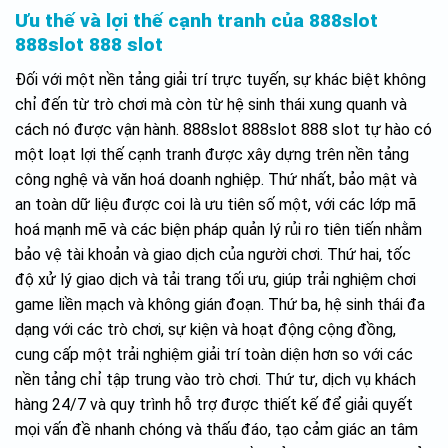
Ưu thế và lợi thế cạnh tranh của 888slot
888slot 888 slot
Đối với một nền tảng giải trí trực tuyến, sự khác biệt không
chỉ đến từ trò chơi mà còn từ hệ sinh thái xung quanh và
cách nó được vận hành. 888slot 888slot 888 slot tự hào có
một loạt lợi thế cạnh tranh được xây dựng trên nền tảng
công nghệ và văn hoá doanh nghiệp. Thứ nhất, bảo mật và
an toàn dữ liệu được coi là ưu tiên số một, với các lớp mã
hoá mạnh mẽ và các biện pháp quản lý rủi ro tiên tiến nhằm
bảo vệ tài khoản và giao dịch của người chơi. Thứ hai, tốc
độ xử lý giao dịch và tải trang tối ưu, giúp trải nghiệm chơi
game liền mạch và không gián đoạn. Thứ ba, hệ sinh thái đa
dạng với các trò chơi, sự kiện và hoạt động cộng đồng,
cung cấp một trải nghiệm giải trí toàn diện hơn so với các
nền tảng chỉ tập trung vào trò chơi. Thứ tư, dịch vụ khách
hàng 24/7 và quy trình hỗ trợ được thiết kế để giải quyết
mọi vấn đề nhanh chóng và thấu đáo, tạo cảm giác an tâm