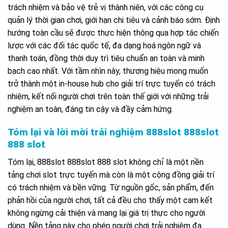
trách nhiệm và bảo vệ trẻ vị thành niên, với các công cụ
quản lý thời gian chơi, giới hạn chi tiêu và cảnh báo sớm. Định
hướng toàn cầu sẽ được thực hiện thông qua hợp tác chiến
lược với các đối tác quốc tế, đa dạng hoá ngôn ngữ và
thanh toán, đồng thời duy trì tiêu chuẩn an toàn và minh
bạch cao nhất. Với tầm nhìn này, thương hiệu mong muốn
trở thành một in-house hub cho giải trí trực tuyến có trách
nhiệm, kết nối người chơi trên toàn thế giới với những trải
nghiệm an toàn, đáng tin cậy và đầy cảm hứng.
Tóm lại và lời mời trải nghiệm 888slot 888slot
888 slot
Tóm lại, 888slot 888slot 888 slot không chỉ là một nền
tảng chơi slot trực tuyến mà còn là một cộng đồng giải trí
có trách nhiệm và bền vững. Từ nguồn gốc, sản phẩm, đến
phản hồi của người chơi, tất cả đều cho thấy một cam kết
không ngừng cải thiện và mang lại giá trị thực cho người
dùng. Nền tảng này cho phép người chơi trải nghiệm đa