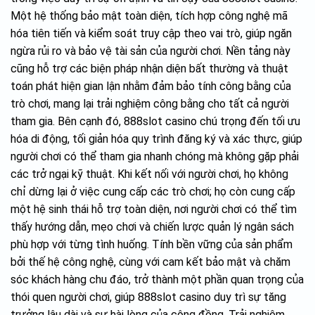
Một hệ thống bảo mật toàn diện, tích hợp công nghệ mã
hóa tiên tiến và kiểm soát truy cập theo vai trò, giúp ngăn
ngừa rủi ro và bảo vệ tài sản của người chơi. Nền tảng này
cũng hỗ trợ các biện pháp nhận diện bất thường và thuật
toán phát hiện gian lận nhằm đảm bảo tính công bằng của
trò chơi, mang lại trải nghiệm công bằng cho tất cả người
tham gia. Bên cạnh đó, 888slot casino chú trọng đến tối ưu
hóa di động, tối giản hóa quy trình đăng ký và xác thực, giúp
người chơi có thể tham gia nhanh chóng mà không gặp phải
các trở ngại kỹ thuật. Khi kết nối với người chơi, họ không
chỉ dừng lại ở việc cung cấp các trò chơi; họ còn cung cấp
một hệ sinh thái hỗ trợ toàn diện, nơi người chơi có thể tìm
thấy hướng dẫn, mẹo chơi và chiến lược quản lý ngân sách
phù hợp với từng tình huống. Tính bền vững của sản phẩm
bởi thế hệ công nghệ, cùng với cam kết bảo mật và chăm
sóc khách hàng chu đáo, trở thành một phần quan trọng của
thói quen người chơi, giúp 888slot casino duy trì sự tăng
trưởng lâu dài và sự hài lòng của cộng đồng. Trải nghiệm