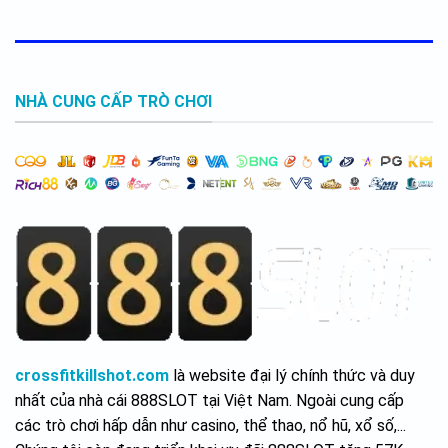
slot
Việt
trực
Nam
tuyến
tuyệt
vời
NHÀ CUNG CẤP TRÒ CHƠI
crossfitkillshot.com
là website đại lý chính thức và duy
nhất của nhà cái 888SLOT tại Việt Nam. Ngoài cung cấp
các trò chơi hấp dẫn như casino, thể thao, nổ hũ, xổ số,...