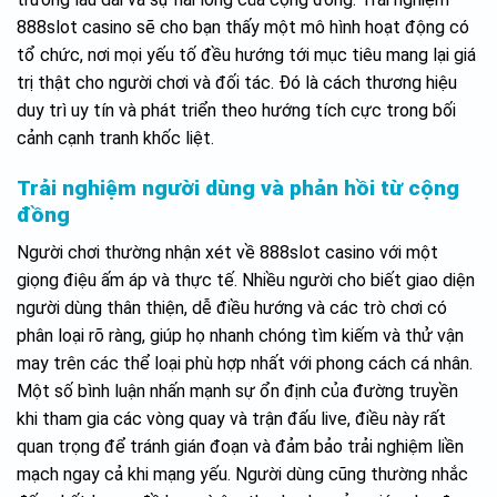
888slot casino sẽ cho bạn thấy một mô hình hoạt động có
tổ chức, nơi mọi yếu tố đều hướng tới mục tiêu mang lại giá
trị thật cho người chơi và đối tác. Đó là cách thương hiệu
duy trì uy tín và phát triển theo hướng tích cực trong bối
cảnh cạnh tranh khốc liệt.
Trải nghiệm người dùng và phản hồi từ cộng
đồng
Người chơi thường nhận xét về 888slot casino với một
giọng điệu ấm áp và thực tế. Nhiều người cho biết giao diện
người dùng thân thiện, dễ điều hướng và các trò chơi có
phân loại rõ ràng, giúp họ nhanh chóng tìm kiếm và thử vận
may trên các thể loại phù hợp nhất với phong cách cá nhân.
Một số bình luận nhấn mạnh sự ổn định của đường truyền
khi tham gia các vòng quay và trận đấu live, điều này rất
quan trọng để tránh gián đoạn và đảm bảo trải nghiệm liền
mạch ngay cả khi mạng yếu. Người dùng cũng thường nhắc