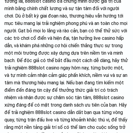
tương lai, 888slot casino đã chứng minh được giá trị của
mình bằng chính chất lượng và sự tận tâm đối với người
chơi. Dù ở bất kỳ giai đoạn nào, thương hiệu vẫn hướng tới
mục tiêu mang lại trải nghiệm phong phú và an toàn cho mọi
người. Gạt bỏ mọi lo lắng và rào cản, bạn có thể thử sức với
các trò chơi cổ điển và hiện đại, tận hưởng live casino hấp
dẫn, và khám phá những cơ hội chiến thắng thực sự trong
một môi trường được xây dựng dựa trên niềm tin và minh
bạch. Để độc giả có thể bắt đầu một cách dễ dàng, hãy thử
trải nghiệm 888slot casino ngay hôm nay, từng bước một,
và tự mình cảm nhận cảm giác phấn khích, niềm vui và sự an
tâm mà thương hiệu mang lại. Nếu bạn đang tìm kiếm một
điểm đến đáng tin cậy để thưởng thức giải trí có trách
nhiệm và nhận được sự chăm sóc tận tâm, 888slot casino
xứng đáng để có mặt trong danh sách ưu tiên của bạn. Hãy
để trải nghiệm 888slot casino dẫn dắt bạn qua từng vòng
quay, từng trận đấu live và từng khoảnh khắc thú vị, để thấy
rằng một nền tảng giải trí số có thể làm cho cuộc sống trở