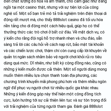
đến chất lượng đồ họa và âm thanh, cho cảm giác như đang
ngồi tại một casino thật, nhưng với sự tiện lợi của công
nghệ số. Một số bạn trẻ mô tả trải nghiệm trên điện thoại di
động rất mượt mà, cho thấy 888slot casino đã tối ưu hóa
nền tảng cho di động một cách hiệu quả, giúp họ có thể
thưởng thức các trò chơi ở bất cứ đâu. Về mặt dịch vụ, có
ý kiến cho rằng đội ngũ hỗ trợ nhanh nhẹn và chu đáo, sẵn
sàng trả lời các câu hỏi về cách nạp rút, bảo mật tài khoản
và các chiến lược chơi, thậm chí còn cung cấp lời khuyên về
quản trị ngân sách nhằm bảo vệ người chơi khỏi rủi ro tiêu
dùng quá mức. Dĩ nhiên, như bất kỳ cộng đồng nào, cũng có
những ý kiến muốn được cải thiện. Một số người dùng mong
muốn thêm nhiều lựa chọn thanh toán địa phương, các
chương trình khuyến mãi phong phú hơn và thêm nhiều ngôn
ngữ để phục vụ người chơi từ nhiều quốc gia khác nhau.
Những ý kiến đóng góp này thể hiện một cộng đồng tích
cực, luôn hướng tới sự cải thiện liên tục và sự tôn trọng đối
với trải nghiệm của từng người tham gia. Đánh giá 888slot