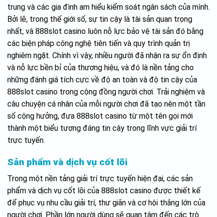
trung và các gia đình am hiểu kiểm soát ngân sách của mình.
Bởi lẽ, trong thế giới số, sự tin cậy là tài sản quan trọng
nhất, và 888slot casino luôn nỗ lực bảo vệ tài sản đó bằng
các biện pháp công nghệ tiên tiến và quy trình quản trị
nghiêm ngặt. Chính vì vậy, nhiều người đã nhận ra sự ổn định
và nỗ lực bền bỉ của thương hiệu, và đó là nền tảng cho
những đánh giá tích cực về độ an toàn và độ tin cậy của
888slot casino trong cộng đồng người chơi. Trải nghiệm và
câu chuyện cá nhân của mỗi người chơi đã tạo nên một tần
số cộng hưởng, đưa 888slot casino từ một tên gọi mới
thành một biểu tượng đáng tin cậy trong lĩnh vực giải trí
trực tuyến.
Sản phẩm và dịch vụ cốt lõi
Trong một nền tảng giải trí trực tuyến hiện đại, các sản
phẩm và dịch vụ cốt lõi của 888slot casino được thiết kế
để phục vụ nhu cầu giải trí, thư giãn và cơ hội thắng lớn của
người chơi. Phần lớn người dùng sẽ quan tâm đến các trò