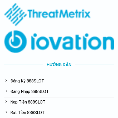
HƯỚNG DẪN
Đăng Ký 888SLOT
Đăng Nhập 888SLOT
Nạp Tiền 888SLOT
Rút Tiền 888SLOT