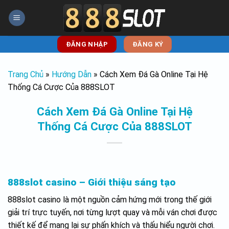
Skip
to
content
ĐĂNG NHẬP
ĐĂNG KÝ
Trang Chủ
»
Hướng Dẫn
»
Cách Xem Đá Gà Online Tại Hệ
Thống Cá Cược Của 888SLOT
Cách Xem Đá Gà Online Tại Hệ
Thống Cá Cược Của 888SLOT
888slot casino – Giới thiệu sáng tạo
888slot casino là một nguồn cảm hứng mới trong thế giới
giải trí trực tuyến, nơi từng lượt quay và mỗi ván chơi được
thiết kế để mang lại sự phấn khích và thấu hiểu người chơi.