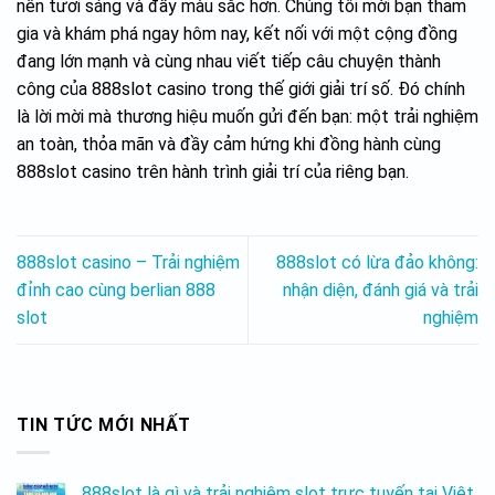
nên tươi sáng và đầy màu sắc hơn. Chúng tôi mời bạn tham
gia và khám phá ngay hôm nay, kết nối với một cộng đồng
đang lớn mạnh và cùng nhau viết tiếp câu chuyện thành
công của 888slot casino trong thế giới giải trí số. Đó chính
là lời mời mà thương hiệu muốn gửi đến bạn: một trải nghiệm
an toàn, thỏa mãn và đầy cảm hứng khi đồng hành cùng
888slot casino trên hành trình giải trí của riêng bạn.
888slot casino – Trải nghiệm
888slot có lừa đảo không:
đỉnh cao cùng berlian 888
nhận diện, đánh giá và trải
slot
nghiệm
TIN TỨC MỚI NHẤT
888slot là gì và trải nghiệm slot trực tuyến tại Việt