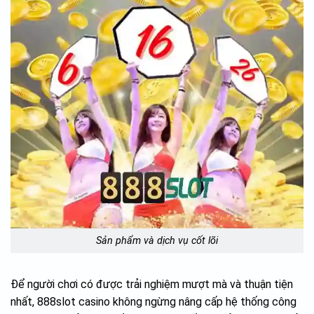
Sản phẩm và dịch vụ cốt lõi
Để người chơi có được trải nghiệm mượt mà và thuận tiện
nhất, 888slot casino không ngừng nâng cấp hệ thống công