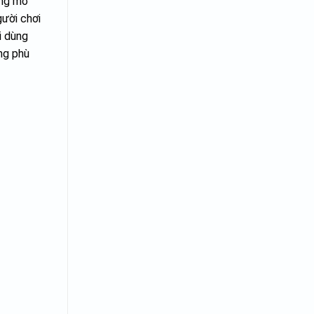
ừng mở
gười chơi
i dùng
ng phù