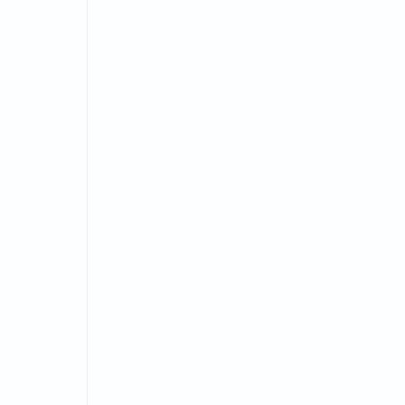
trực
tuyến