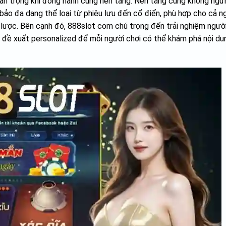
trân trọng khi đồng hành cùng nền tảng. Nền tảng cũng không ng
 bảo đa dạng thể loại từ phiêu lưu đến cổ điển, phù hợp cho cả n
ến lược. Bên cạnh đó, 888slot com chú trọng đến trải nghiệm ngườ
và đề xuất personalized để mỗi người chơi có thể khám phá nội du