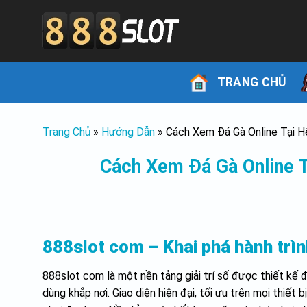
Skip
to
content
TRANG CHỦ
Trang Chủ
»
Hướng Dẫn
»
Cách Xem Đá Gà Online Tại 
Cách Xem Đá Gà Online 
888slot com – Khai phá hành trình
888slot com là một nền tảng giải trí số được thiết kế 
dùng khắp nơi. Giao diện hiện đại, tối ưu trên mọi thiết 