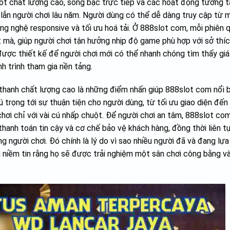
lot chất lượng cao, sòng bạc trực tiếp và các hoạt động tương t
 lẫn người chơi lâu năm. Người dùng có thể dễ dàng truy cập từ 
ông nghệ responsive và tối ưu hoá tải. Ở 888slot com, mỗi phiên 
mà, giúp người chơi tận hưởng nhịp độ game phù hợp với sở thích
ợc thiết kế để người chơi mới có thể nhanh chóng tìm thấy giá 
nh trình tham gia nền tảng.
thanh chất lượng cao là những điểm nhấn giúp 888slot com nổi 
ú trọng tới sự thuận tiện cho người dùng, từ tối ưu giao diện đến
ơi chỉ với vài cú nhấp chuột. Để người chơi an tâm, 888slot co
thanh toán tin cậy và cơ chế bảo vệ khách hàng, đồng thời liên tụ
g người chơi. Đó chính là lý do vì sao nhiều người đã và đang lự
i niềm tin rằng họ sẽ được trải nghiệm một sân chơi công bằng và