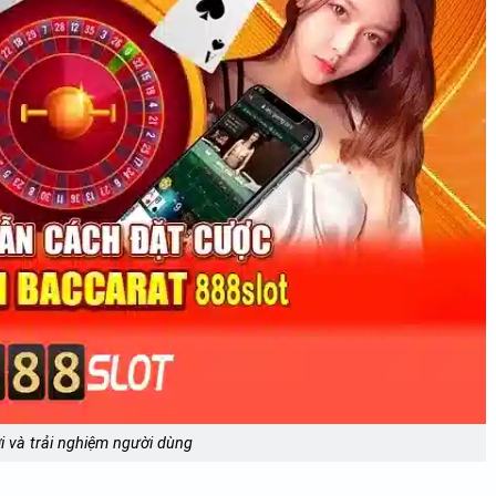
i và trải nghiệm người dùng