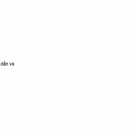
trực
tuyến
 dẫn và