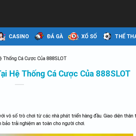
CASINO
ĐÁ GÀ
XỔ SỐ
THỂ TH
Hệ Thống Cá Cược Của 888SLOT
Tại Hệ Thống Cá Cược Của 888SLOT
ới vô số trò chơi từ các nhà phát triển hàng đầu. Giao diện thân t
m bảo trải nghiệm an toàn cho người chơi.