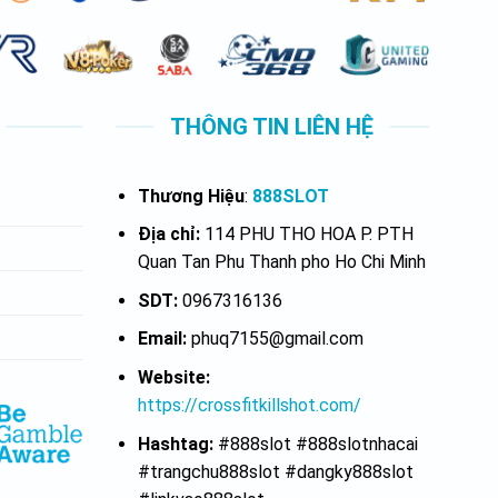
THÔNG TIN LIÊN HỆ
Thương Hiệu
:
888SLOT
Địa chỉ:
114 PHU THO HOA P. PTH
Quan Tan Phu Thanh pho Ho Chi Minh
SDT:
0967316136
Email:
phuq7155@gmail.com
Website:
https://crossfitkillshot.com/
Hashtag:
#888slot #888slotnhacai
#trangchu888slot #dangky888slot