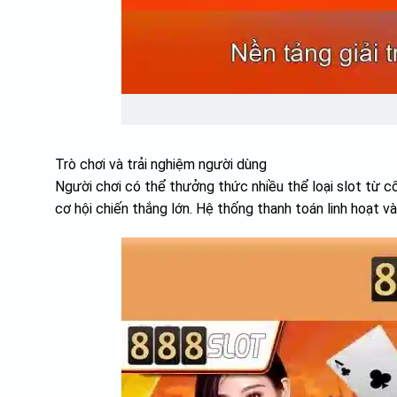
Trò chơi và trải nghiệm người dùng
Người chơi có thể thưởng thức nhiều thể loại slot từ c
cơ hội chiến thắng lớn. Hệ thống thanh toán linh hoạt v