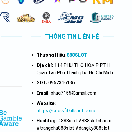
THÔNG TIN LIÊN HỆ
Thương Hiệu
:
888SLOT
Địa chỉ:
114 PHU THO HOA P. PTH
Quan Tan Phu Thanh pho Ho Chi Minh
SDT:
0967316136
Email:
phuq7155@gmail.com
Website:
https://crossfitkillshot.com/
Hashtag:
#888slot #888slotnhacai
#trangchu888slot #dangky888slot