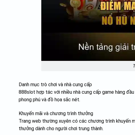
T
Danh mục trò chơi và nhà cung cấp
888slot hợp tác với nhiều nhà cung cấp game hàng đầu 
phong phú và đồ họa sắc nét.
Khuyến mãi và chương trình thưởng
Trang web thường xuyên có các chương trình khuyến mãi
thưởng dành cho người chơi trung thành.