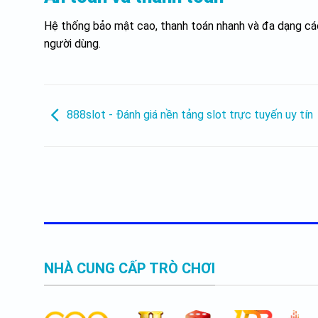
Hệ thống bảo mật cao, thanh toán nhanh và đa dạng các
người dùng.
888slot - Đánh giá nền tảng slot trực tuyến uy tín
NHÀ CUNG CẤP TRÒ CHƠI