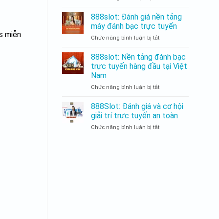
Đánh
toàn
giá
và
888slot: Đánh giá nền tảng
tổng
thú
máy đánh bạc trực tuyến
quan
vị
ns miễn
Chức năng bình luận bị tắt
888slot:
và
Đánh
trải
giá
888slot: Nền tảng đánh bạc
nghiệm
nền
chơi
trực tuyến hàng đầu tại Việt
tảng
slot
Nam
máy
trực
Chức năng bình luận bị tắt
888slot:
đánh
tuyến
Nền
bạc
tảng
trực
888Slot: Đánh giá và cơ hội
đánh
tuyến
giải trí trực tuyến an toàn
bạc
Chức năng bình luận bị tắt
888Slot:
trực
Đánh
tuyến
giá
hàng
và
đầu
cơ
tại
hội
Việt
giải
Nam
trí
trực
tuyến
an
toàn