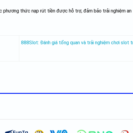
 phương thức nạp rút tiền được hỗ trợ, đảm bảo trải nghiệm an
888Slot: Đánh giá tổng quan và trải nghiệm chơi slot 