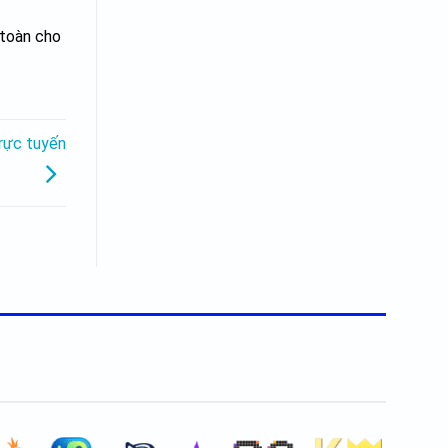
 toàn cho
trực tuyến