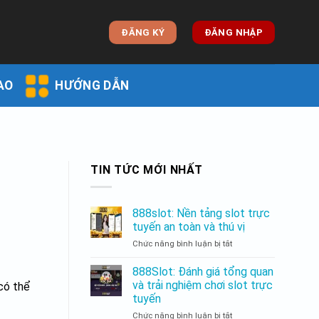
ĐĂNG KÝ
ĐĂNG NHẬP
AO
HƯỚNG DẪN
TIN TỨC MỚI NHẤT
888slot: Nền tảng slot trực
tuyến an toàn và thú vị
Chức năng bình luận bị tắt
888slot:
Nền
tảng
888Slot: Đánh giá tổng quan
slot
và trải nghiệm chơi slot trực
 có thể
trực
tuyến
tuyến
Chức năng bình luận bị tắt
888Slot:
an