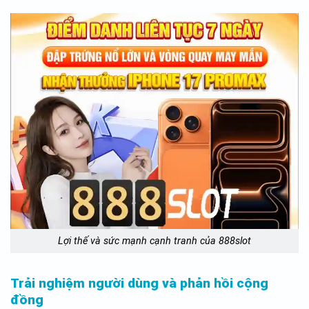
Lợi thế và sức mạnh cạnh tranh của 888slot
Trải nghiệm người dùng và phản hồi cộng
đồng