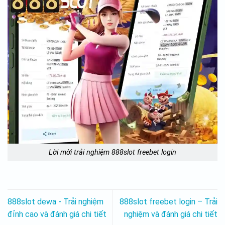
Lời mời trải nghiệm 888slot freebet login
888slot dewa - Trải nghiệm
888slot freebet login – Trải
đỉnh cao và đánh giá chi tiết
nghiệm và đánh giá chi tiết