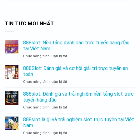
TIN TỨC MỚI NHẤT
888slot: Nền tảng đánh bạc trực tuyến hàng đầu
tại Việt Nam
Chức năng bình luận bị tắt
888slot:
Nền
tảng
888Slot: Đánh giá và cơ hội giải trí trực tuyến an
đánh
toàn
bạc
Chức năng bình luận bị tắt
888Slot:
trực
Đánh
tuyến
giá
888slot: Đánh giá và trải nghiệm nền tảng slot trực
hàng
và
đầu
tuyến hàng đầu
cơ
tại
Chức năng bình luận bị tắt
888slot:
hội
Việt
Đánh
giải
Nam
giá
888slot là gì và trải nghiệm slot trực tuyến tại Việt
trí
và
trực
Nam
trải
tuyến
Chức năng bình luận bị tắt
888slot
nghiệm
an
là
nền