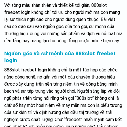
Với tông màu thân thiện và thiết kế tối giản, 888slot
freebet login không chỉ tối ưu cho người mới mà còn mang
lại sự thích nghi cao cho người dùng quen thuộc. Bài viết
sau sẽ đào sâu vào nguồn gốc của tên gọi, sứ mệnh của
thương hiệu, cùng với những sản phẩm và dịch vụ nổi bật mà
nền tảng này mang lại cho cộng đồng cược online hiện nay.
Nguồn gốc và sứ mệnh của 888slot freebet
login
888slot freebet login không chỉ là một tập hợp các chức
năng công nghệ; nó gắn với một câu chuyện thương hiệu
được xây dựng trên nền tảng niềm tin về công bằng, minh
bạch và sự tập trung vào người chơi. Người sáng lập và đội
ngũ phát triển từng nói rằng tên gọi “888slot” không chỉ là
chữ số hay một hoài niệm về may mắn mà còn là biểu tượng
của sự kiên trì và định hướng dẫn đầu thị trường về trải
nghiệm cược chất lượng. Chữ “freebet” nhấn mạnh cam kết
cấp phát lợi ích miễn phí cược, giúp người chơi trải nghiệm