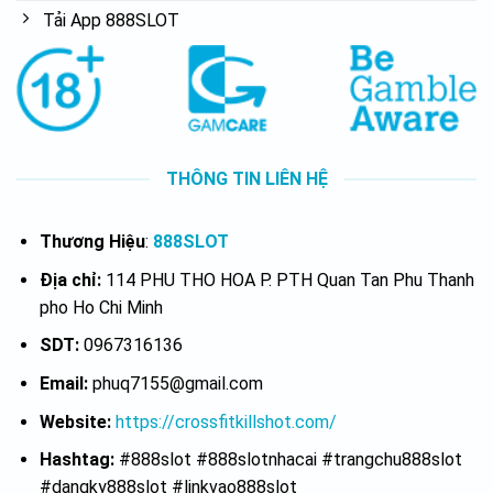
Tải App 888SLOT
THÔNG TIN LIÊN HỆ
Thương Hiệu
:
888SLOT
Địa chỉ:
114 PHU THO HOA P. PTH Quan Tan Phu Thanh
pho Ho Chi Minh
SDT:
0967316136
Email:
phuq7155@gmail.com
Website:
https://crossfitkillshot.com/
Hashtag:
#888slot #888slotnhacai #trangchu888slot
#dangky888slot #linkvao888slot