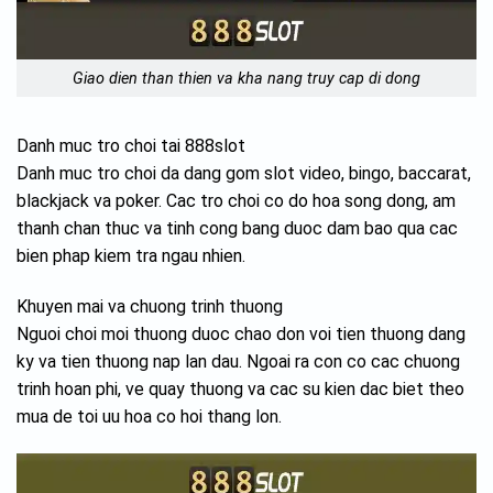
Giao dien than thien va kha nang truy cap di dong
Danh muc tro choi tai 888slot
Danh muc tro choi da dang gom slot video, bingo, baccarat,
blackjack va poker. Cac tro choi co do hoa song dong, am
thanh chan thuc va tinh cong bang duoc dam bao qua cac
bien phap kiem tra ngau nhien.
Khuyen mai va chuong trinh thuong
Nguoi choi moi thuong duoc chao don voi tien thuong dang
ky va tien thuong nap lan dau. Ngoai ra con co cac chuong
trinh hoan phi, ve quay thuong va cac su kien dac biet theo
mua de toi uu hoa co hoi thang lon.