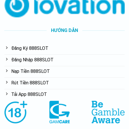
HƯỚNG DẪN
Đăng Ký 888SLOT
Đăng Nhập 888SLOT
Nạp Tiền 888SLOT
Rút Tiền 888SLOT
Tải App 888SLOT