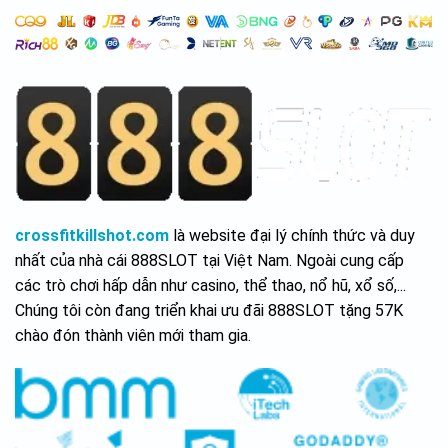
crossfitkillshot.com
là website đại lý chính thức và duy
nhất của nhà cái 888SLOT tại Việt Nam. Ngoài cung cấp
các trò chơi hấp dẫn như casino, thể thao, nổ hũ, xổ số,...
Chúng tôi còn đang triển khai ưu đãi 888SLOT tặng 57K
chào đón thành viên mới tham gia.