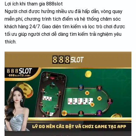
Lợi ích khi tham gia 888slot
Người chơi được hưởng nhiều ưu đãi hấp dẫn, vòng quay
miễn phí, chương trình tích điểm và hệ thống chăm sóc
khách hàng 24/7. Giao diện tìm kiếm và lọc trò chơi được
tối ưu giúp người chơi dễ dàng tìm kiếm trải nghiệm yêu
thích.