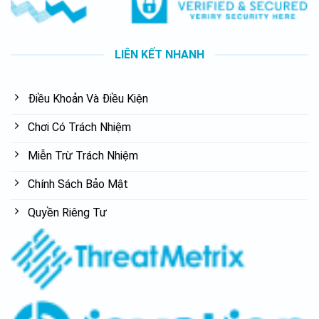
LIÊN KẾT NHANH
Điều Khoản Và Điều Kiện
Chơi Có Trách Nhiệm
Miễn Trừ Trách Nhiệm
Chính Sách Bảo Mật
Quyền Riêng Tư