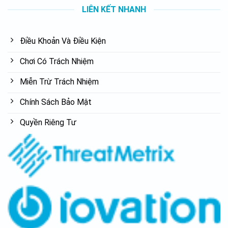
LIÊN KẾT NHANH
Điều Khoản Và Điều Kiện
Chơi Có Trách Nhiệm
Miễn Trừ Trách Nhiệm
Chính Sách Bảo Mật
Quyền Riêng Tư