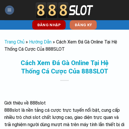
Skip
to
content
ĐĂNG NHẬP
ĐĂNG KÝ
Trang Chủ
»
Hướng Dẫn
»
Cách Xem Đá Gà Online Tại Hệ
Thống Cá Cược Của 888SLOT
Cách Xem Đá Gà Online Tại Hệ
Thống Cá Cược Của 888SLOT
Giới thiệu về 888slot
888slot là nền tảng cá cược trực tuyến nổi bật, cung cấp
nhiều trò chơi slot chất lượng cao, giao diện trực quan và
trải nghiệm người dùng mượt mà trên máy tính lẫn thiết bị di