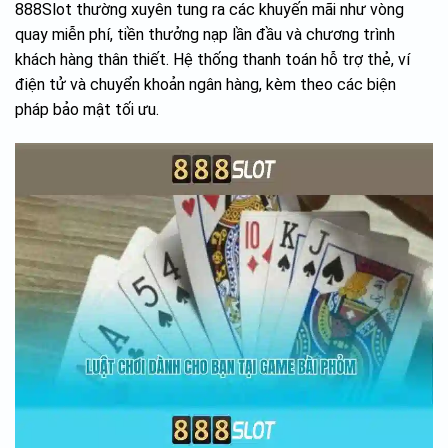
888Slot thường xuyên tung ra các khuyến mãi như vòng
quay miễn phí, tiền thưởng nạp lần đầu và chương trình
khách hàng thân thiết. Hệ thống thanh toán hỗ trợ thẻ, ví
điện tử và chuyển khoản ngân hàng, kèm theo các biện
pháp bảo mật tối ưu.