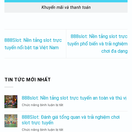
Khuyến mãi và thanh toán
888slot: Nền tảng slot trực
888Slot: Nền tảng slot trực
tuyến phổ biến và trải nghiệm
tuyến nổi bật tại Việt Nam
chơi đa dạng
TIN TỨC MỚI NHẤT
888slot: Nền tảng slot trực tuyến an toàn và thú vị
Chức năng bình luận bị tắt
888slot:
Nền
tảng
888Slot: Đánh giá tổng quan và trải nghiệm chơi
slot
slot trực tuyến
trực
Chức năng bình luận bị tắt
888Slot:
tuyến