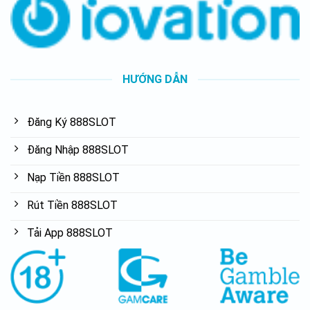
HƯỚNG DẪN
Đăng Ký 888SLOT
Đăng Nhập 888SLOT
Nạp Tiền 888SLOT
Rút Tiền 888SLOT
Tải App 888SLOT