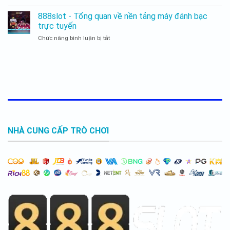
là
nền
toàn
gì
888slot - Tổng quan về nền tảng máy đánh bạc
tảng
và
slot
trực tuyến
trải
trực
Chức năng bình luận bị tắt
888slot
nghiệm
tuyến
-
slot
hàng
Tổng
trực
đầu
quan
tuyến
về
tại
nền
Việt
tảng
Nam
máy
đánh
bạc
trực
NHÀ CUNG CẤP TRÒ CHƠI
tuyến