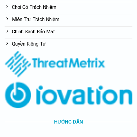
Chơi Có Trách Nhiệm
Miễn Trừ Trách Nhiệm
Chính Sách Bảo Mật
Quyền Riêng Tư
HƯỚNG DẪN