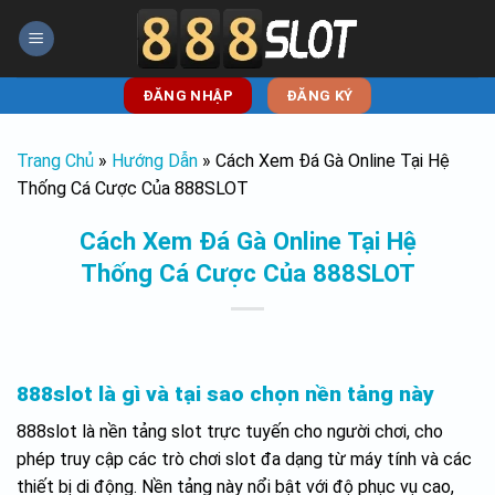
Skip
to
content
ĐĂNG NHẬP
ĐĂNG KÝ
Trang Chủ
»
Hướng Dẫn
»
Cách Xem Đá Gà Online Tại Hệ
Thống Cá Cược Của 888SLOT
Cách Xem Đá Gà Online Tại Hệ
Thống Cá Cược Của 888SLOT
888slot là gì và tại sao chọn nền tảng này
888slot là nền tảng slot trực tuyến cho người chơi, cho
phép truy cập các trò chơi slot đa dạng từ máy tính và các
thiết bị di động. Nền tảng này nổi bật với độ phục vụ cao,