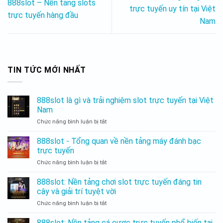
888slot – Nền tảng slots
trực tuyến uy tín tại Việt
trực tuyến hàng đầu
Nam
TIN TỨC MỚI NHẤT
888slot là gì và trải nghiệm slot trực tuyến tại Việt
Nam
Chức năng bình luận bị tắt
888slot
là
gì
888slot - Tổng quan về nền tảng máy đánh bạc
và
trực tuyến
trải
Chức năng bình luận bị tắt
888slot
nghiệm
-
slot
Tổng
888slot: Nền tảng chơi slot trực tuyến đáng tin
trực
quan
tuyến
cậy và giải trí tuyệt vời
về
tại
Chức năng bình luận bị tắt
888slot:
nền
Việt
Nền
tảng
Nam
tảng
888slot: Nền tảng cá cược trực tuyến phổ biến tại
máy