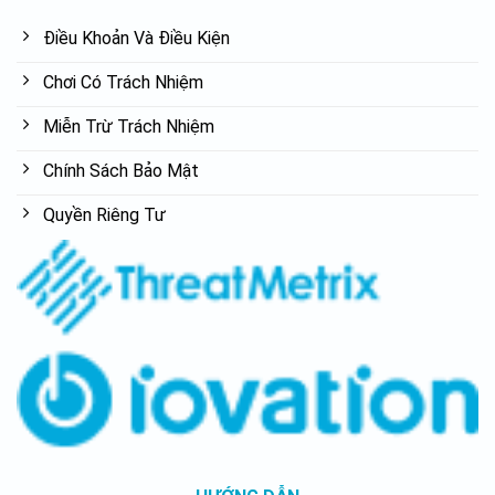
Điều Khoản Và Điều Kiện
Chơi Có Trách Nhiệm
Miễn Trừ Trách Nhiệm
Chính Sách Bảo Mật
Quyền Riêng Tư