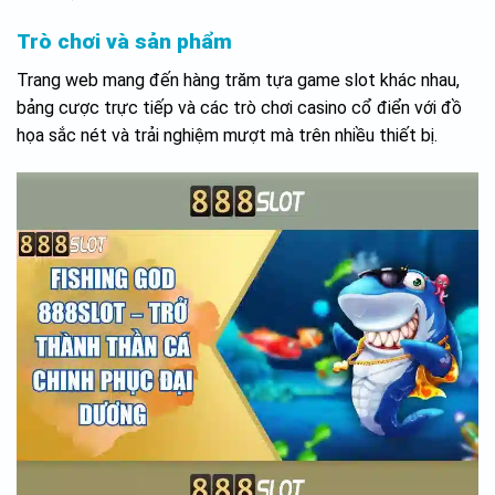
Trò chơi và sản phẩm
Trang web mang đến hàng trăm tựa game slot khác nhau,
bảng cược trực tiếp và các trò chơi casino cổ điển với đồ
họa sắc nét và trải nghiệm mượt mà trên nhiều thiết bị.