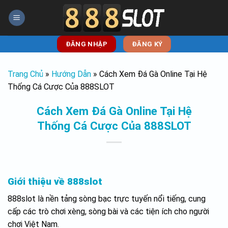
Skip
to
content
ĐĂNG NHẬP
ĐĂNG KÝ
Trang Chủ
»
Hướng Dẫn
»
Cách Xem Đá Gà Online Tại Hệ
Thống Cá Cược Của 888SLOT
Cách Xem Đá Gà Online Tại Hệ
Thống Cá Cược Của 888SLOT
Giới thiệu về 888slot
888slot là nền tảng sòng bạc trực tuyến nổi tiếng, cung
cấp các trò chơi xèng, sòng bài và các tiện ích cho người
chơi Việt Nam.