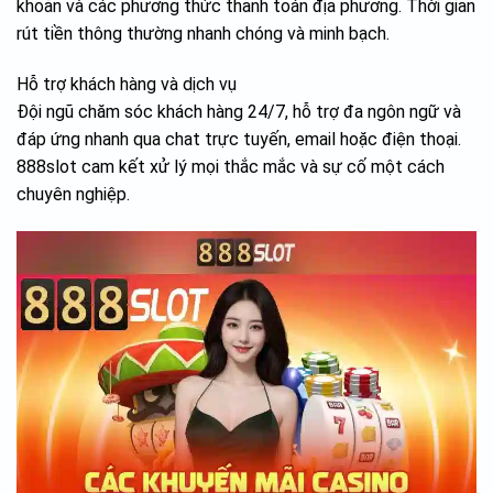
khoản và các phương thức thanh toán địa phương. Thời gian
rút tiền thông thường nhanh chóng và minh bạch.
Hỗ trợ khách hàng và dịch vụ
Đội ngũ chăm sóc khách hàng 24/7, hỗ trợ đa ngôn ngữ và
đáp ứng nhanh qua chat trực tuyến, email hoặc điện thoại.
888slot cam kết xử lý mọi thắc mắc và sự cố một cách
chuyên nghiệp.