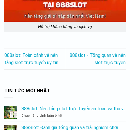
Hỗ trợ khách hàng và dịch vụ
888slot: Toàn cảnh về nền
888slot - Tổng quan về nền
tảng slot trực tuyến uy tín
slot trực tuyến
TIN TỨC MỚI NHẤT
888slot: Nền tảng slot trực tuyến an toàn và thú vị
Chức năng bình luận bị tắt
888slot:
Nền
tảng
888Slot: Đánh giá tổng quan và trải nghiệm chơi