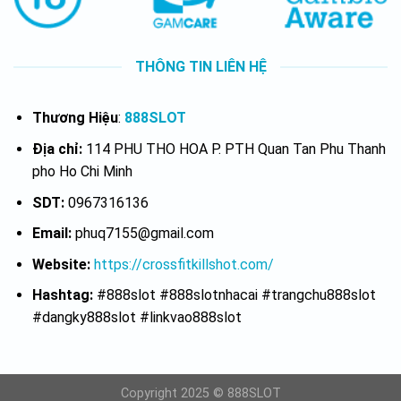
THÔNG TIN LIÊN HỆ
Thương Hiệu
:
888SLOT
Địa chỉ:
114 PHU THO HOA P. PTH Quan Tan Phu Thanh
pho Ho Chi Minh
SDT:
0967316136
Email:
phuq7155@gmail.com
Website:
https://crossfitkillshot.com/
Hashtag:
#888slot #888slotnhacai #trangchu888slot
#dangky888slot #linkvao888slot
Copyright 2025 © 888SLOT