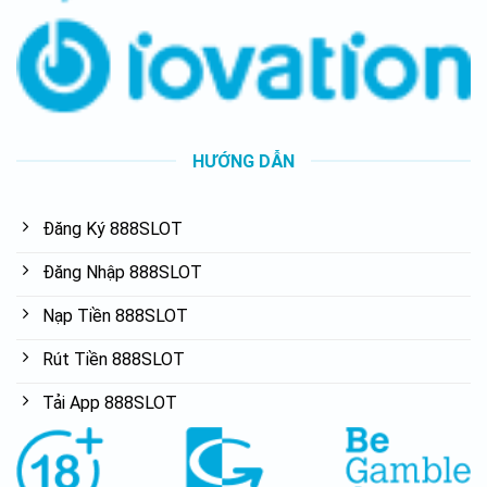
HƯỚNG DẪN
Đăng Ký 888SLOT
Đăng Nhập 888SLOT
Nạp Tiền 888SLOT
Rút Tiền 888SLOT
Tải App 888SLOT