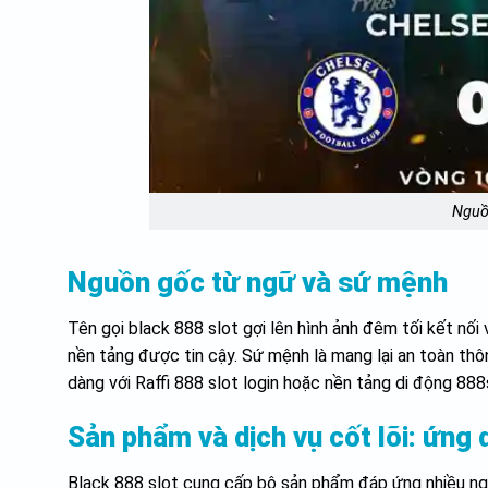
Nguồ
Nguồn gốc từ ngữ và sứ mệnh
Tên gọi black 888 slot gợi lên hình ảnh đêm tối kết nố
nền tảng được tin cậy. Sứ mệnh là mang lại an toàn thông
dàng với Raffi 888 slot login hoặc nền tảng di động 888
Sản phẩm và dịch vụ cốt lõi: ứng 
Black 888 slot cung cấp bộ sản phẩm đáp ứng nhiều ng