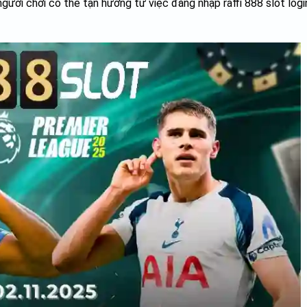
ười chơi có thể tận hưởng từ việc đăng nhập raffi 888 slot logi