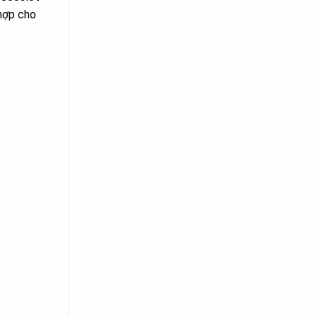
 hợp cho