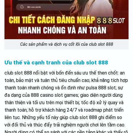
Các sản phẩm và dịch vụ cốt lõi của club slot 888
Ưu thế và cạnh tranh của club slot 888
club slot 888 nổi bật với bốn đến sáu ưu thế then chốt: an
toàn, bảo mật và tuân thủ tiêu chuẩn cao; khả năng tích hợp
thanh toán nhanh chóng và ổn định như pulsa 888 slot; sự
đa dạng của 888 casino slot games; giao diện người dùng
thân thiện và tối ưu trên mọi thiết bị; tốc độ xử lý quay và
thanh toán; hỗ trợ khách hàng 24/7 và roadmap phát triển
liên tục. Những yếu tố này giúp club slot 888 ghi điểm so
với đối thủ và thúc đẩy trải nghiệm người chơi lên tầm cao.
Người dùng có thể so sánh với các nền tảng khác và thấy rõ