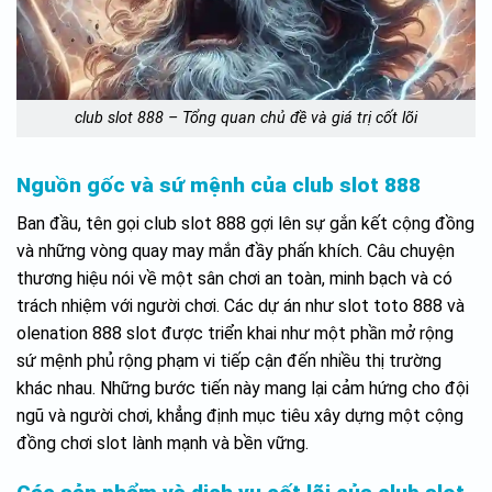
club slot 888 – Tổng quan chủ đề và giá trị cốt lõi
Nguồn gốc và sứ mệnh của club slot 888
Ban đầu, tên gọi club slot 888 gợi lên sự gắn kết cộng đồng
và những vòng quay may mắn đầy phấn khích. Câu chuyện
thương hiệu nói về một sân chơi an toàn, minh bạch và có
trách nhiệm với người chơi. Các dự án như slot toto 888 và
olenation 888 slot được triển khai như một phần mở rộng
sứ mệnh phủ rộng phạm vi tiếp cận đến nhiều thị trường
khác nhau. Những bước tiến này mang lại cảm hứng cho đội
ngũ và người chơi, khẳng định mục tiêu xây dựng một cộng
đồng chơi slot lành mạnh và bền vững.