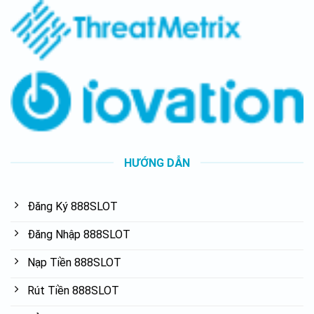
HƯỚNG DẪN
Đăng Ký 888SLOT
Đăng Nhập 888SLOT
Nạp Tiền 888SLOT
Rút Tiền 888SLOT