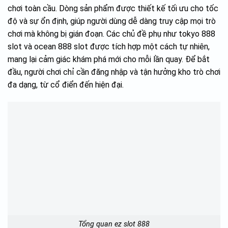
chơi toàn cầu. Dòng sản phẩm được thiết kế tối ưu cho tốc
độ và sự ổn định, giúp người dùng dễ dàng truy cập mọi trò
chơi mà không bị gián đoạn. Các chủ đề phụ như tokyo 888
slot và ocean 888 slot được tích hợp một cách tự nhiên,
mang lại cảm giác khám phá mới cho mỗi lần quay. Để bắt
đầu, người chơi chỉ cần đăng nhập và tận hưởng kho trò chơi
đa dạng, từ cổ điển đến hiện đại.
Tổng quan ez slot 888