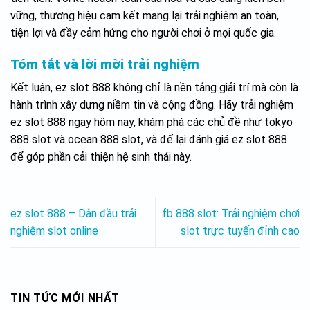
vững, thương hiệu cam kết mang lại trải nghiệm an toàn,
tiện lợi và đầy cảm hứng cho người chơi ở mọi quốc gia.
Tóm tắt và lời mời trải nghiệm
Kết luận, ez slot 888 không chỉ là nền tảng giải trí mà còn là
hành trình xây dựng niềm tin và cộng đồng. Hãy trải nghiệm
ez slot 888 ngay hôm nay, khám phá các chủ đề như tokyo
888 slot và ocean 888 slot, và để lại đánh giá ez slot 888
để góp phần cải thiện hệ sinh thái này.
ez slot 888 – Dẫn đầu trải
fb 888 slot: Trải nghiệm chơi
nghiệm slot online
slot trực tuyến đỉnh cao
TIN TỨC MỚI NHẤT