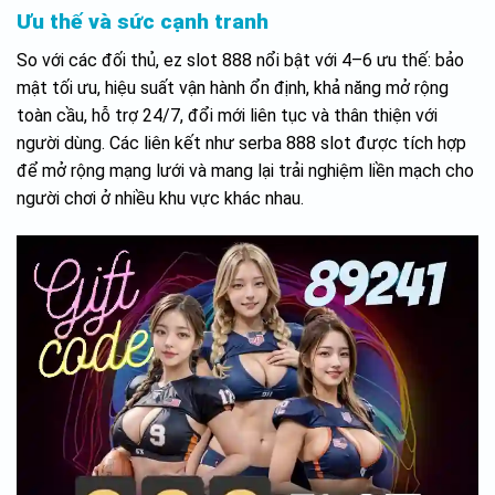
Ưu thế và sức cạnh tranh
So với các đối thủ, ez slot 888 nổi bật với 4–6 ưu thế: bảo
mật tối ưu, hiệu suất vận hành ổn định, khả năng mở rộng
toàn cầu, hỗ trợ 24/7, đổi mới liên tục và thân thiện với
người dùng. Các liên kết như serba 888 slot được tích hợp
để mở rộng mạng lưới và mang lại trải nghiệm liền mạch cho
người chơi ở nhiều khu vực khác nhau.