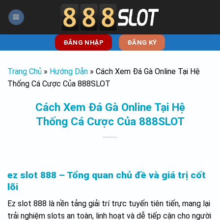
Skip
to
content
ĐĂNG NHẬP
ĐĂNG KÝ
Trang Chủ
»
Hướng Dẫn
»
Cách Xem Đá Gà Online Tại Hệ
Thống Cá Cược Của 888SLOT
Cách Xem Đá Gà Online Tại Hệ
Thống Cá Cược Của 888SLOT
ez slot 888 – Tổng quan chủ đề và giá trị cốt
lõi
Ez slot 888 là nền tảng giải trí trực tuyến tiên tiến, mang lại
trải nghiệm slots an toàn, linh hoạt và dễ tiếp cận cho người