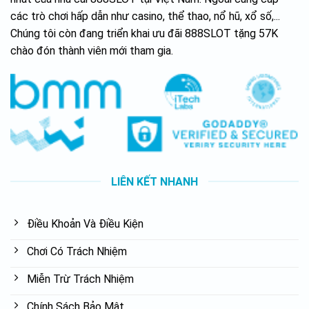
các trò chơi hấp dẫn như casino, thể thao, nổ hũ, xổ số,...
Chúng tôi còn đang triển khai ưu đãi 888SLOT tặng 57K
chào đón thành viên mới tham gia.
LIÊN KẾT NHANH
Điều Khoản Và Điều Kiện
Chơi Có Trách Nhiệm
Miễn Trừ Trách Nhiệm
Chính Sách Bảo Mật