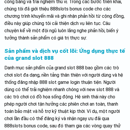
công bằng và trải nghiệm thú vị. Trong các bước triển khai,
chúng tôi đã giới thiệu 888slots bonus code cho các
chương trình khuyến mãi và ghi nhận phản hồi từ cộng đồng,
điều này giúp chúng tôi cải thiện dịch vụ liên tục. Câu
chuyện kể về một đội ngũ luôn lắng nghe phản hồi, biến ý
tưởng thành sản phẩm có giá trị thực sự.
Sản phẩm và dịch vụ cốt lõi: Ứng dụng thực tế
của grand slot 888
Danh mục sản phẩm của grand slot 888 bao gồm các trò
chơi slot đa dạng, nền tảng thân thiện với người dùng và hệ
thống đăng nhập 888 slot game login thuận tiện. Người
dùng có thể trải nghiệm nhanh chóng với new slot 888 và
các trò chơi có đồ họa sống động. Hệ sinh thái này cho
phép người chơi tận hưởng các phiên chơi an toàn, thanh
toán bảo mật và hỗ trợ kỹ thuật kịp thời. Ví dụ, một người
chơi lần đầu có thể đăng ký và nhận ngay ưu đãi qua
888slots bonus code, sau đó tham gia các vòng quay thử