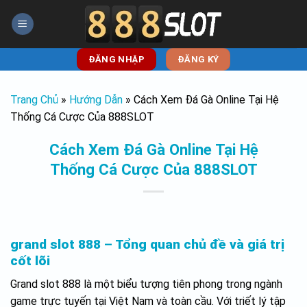
Skip
to
content
ĐĂNG NHẬP
ĐĂNG KÝ
Trang Chủ
»
Hướng Dẫn
»
Cách Xem Đá Gà Online Tại Hệ
Thống Cá Cược Của 888SLOT
Cách Xem Đá Gà Online Tại Hệ
Thống Cá Cược Của 888SLOT
grand slot 888 – Tổng quan chủ đề và giá trị
cốt lõi
Grand slot 888 là một biểu tượng tiên phong trong ngành
game trực tuyến tại Việt Nam và toàn cầu. Với triết lý tập