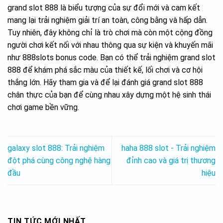
grand slot 888 là biểu tượng của sự đổi mới và cam kết
mang lại trải nghiệm giải trí an toàn, công bằng và hấp dẫn.
Tuy nhiên, đây không chỉ là trò chơi mà còn một cộng đồng
người chơi kết nối với nhau thông qua sự kiện và khuyến mãi
như 888slots bonus code. Bạn có thể trải nghiệm grand slot
888 để khám phá sắc màu của thiết kế, lối chơi và cơ hội
thắng lớn. Hãy tham gia và để lại đánh giá grand slot 888
chân thực của bạn để cùng nhau xây dựng một hệ sinh thái
chơi game bền vững.
galaxy slot 888: Trải nghiệm
haha 888 slot - Trải nghiệm
đột phá cùng công nghệ hàng
đỉnh cao và giá trị thương
đầu
hiệu
TIN TỨC MỚI NHẤT