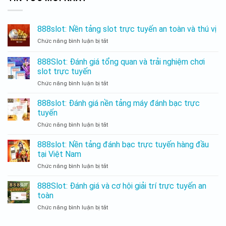
888slot: Nền tảng slot trực tuyến an toàn và thú vị
Chức năng bình luận bị tắt
888slot:
Nền
tảng
888Slot: Đánh giá tổng quan và trải nghiệm chơi
slot
slot trực tuyến
trực
Chức năng bình luận bị tắt
888Slot:
tuyến
Đánh
an
giá
toàn
888slot: Đánh giá nền tảng máy đánh bạc trực
tổng
và
tuyến
quan
thú
Chức năng bình luận bị tắt
888slot:
và
vị
Đánh
trải
giá
888slot: Nền tảng đánh bạc trực tuyến hàng đầu
nghiệm
nền
chơi
tại Việt Nam
tảng
slot
Chức năng bình luận bị tắt
888slot:
máy
trực
Nền
đánh
tuyến
tảng
888Slot: Đánh giá và cơ hội giải trí trực tuyến an
bạc
đánh
trực
toàn
bạc
tuyến
Chức năng bình luận bị tắt
888Slot:
trực
Đánh
tuyến
giá