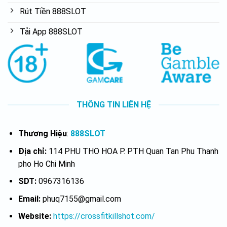
Rút Tiền 888SLOT
Tải App 888SLOT
THÔNG TIN LIÊN HỆ
Thương Hiệu
:
888SLOT
Địa chỉ:
114 PHU THO HOA P. PTH Quan Tan Phu Thanh
pho Ho Chi Minh
SDT:
0967316136
Email:
phuq7155@gmail.com
Website:
https://crossfitkillshot.com/