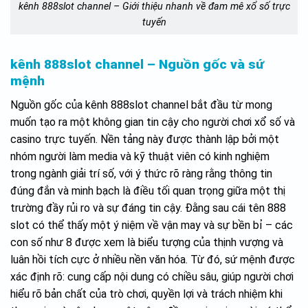
kênh 888slot channel – Giới thiệu nhanh về đam mê xổ số trực
tuyến
kênh 888slot channel – Nguồn gốc và sứ
mệnh
Nguồn gốc của kênh 888slot channel bắt đầu từ mong
muốn tạo ra một không gian tin cậy cho người chơi xổ số và
casino trực tuyến. Nền tảng này được thành lập bởi một
nhóm người làm media và kỹ thuật viên có kinh nghiệm
trong ngành giải trí số, với ý thức rõ ràng rằng thông tin
đúng đắn và minh bạch là điều tối quan trọng giữa một thị
trường đầy rủi ro và sự đáng tin cậy. Đằng sau cái tên 888
slot có thể thấy một ý niệm về vận may và sự bền bỉ – các
con số như 8 được xem là biểu tượng của thịnh vượng và
luân hồi tích cực ở nhiều nền văn hóa. Từ đó, sứ mệnh được
xác định rõ: cung cấp nội dung có chiều sâu, giúp người chơi
hiểu rõ bản chất của trò chơi, quyền lợi và trách nhiệm khi