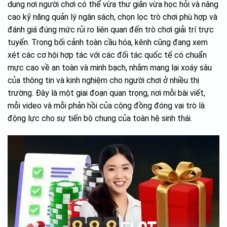
dung nơi người chơi có thể vừa thư giãn vừa học hỏi và nâng
cao kỹ năng quản lý ngân sách, chọn lọc trò chơi phù hợp và
đánh giá đúng mức rủi ro liên quan đến trò chơi giải trí trực
tuyến. Trong bối cảnh toàn cầu hóa, kênh cũng đang xem
xét các cơ hội hợp tác với các đối tác quốc tế có chuẩn
mực cao về an toàn và minh bạch, nhằm mang lại xoáy sâu
của thông tin và kinh nghiệm cho người chơi ở nhiều thị
trường. Đây là một giai đoạn quan trọng, nơi mỗi bài viết,
mỗi video và mỗi phản hồi của cộng đồng đóng vai trò là
động lực cho sự tiến bộ chung của toàn hệ sinh thái.