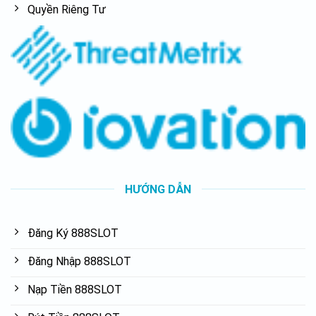
Quyền Riêng Tư
HƯỚNG DẪN
Đăng Ký 888SLOT
Đăng Nhập 888SLOT
Nạp Tiền 888SLOT