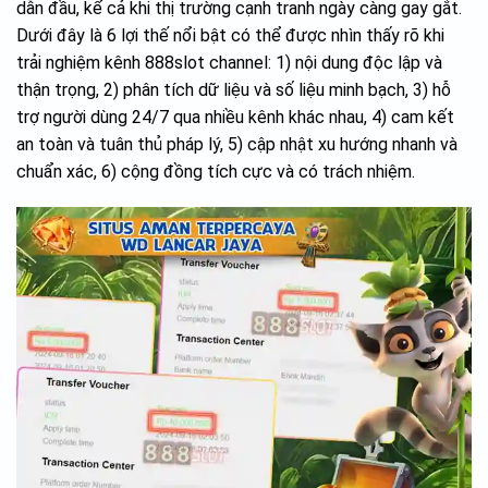
dẫn đầu, kể cả khi thị trường cạnh tranh ngày càng gay gắt.
Dưới đây là 6 lợi thế nổi bật có thể được nhìn thấy rõ khi
trải nghiệm kênh 888slot channel: 1) nội dung độc lập và
thận trọng, 2) phân tích dữ liệu và số liệu minh bạch, 3) hỗ
trợ người dùng 24/7 qua nhiều kênh khác nhau, 4) cam kết
an toàn và tuân thủ pháp lý, 5) cập nhật xu hướng nhanh và
chuẩn xác, 6) cộng đồng tích cực và có trách nhiệm.