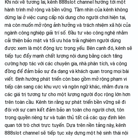
Khi nói về tương lai, kênh 888slot channel hướng tới một
hành trình mở rộng và bền vững. Tầm nhìn của kênh không
dừng lại ở việc cung cấp nội dung cho người chơi hiện tại,
mà còn muốn mở rộng ảnh hưởng và trách nhiệm xã hội của
ngành công nghiệp giải trí số. Đầu tư vào công nghệ nhằm
cải thiện bảo mật và tối ưu hóa trải nghiệm người dùng
được xem là một động lực trọng yếu. Bên cạnh đó, kênh sẽ
tiếp tục đẩy mạnh chất lượng nội dung bằng cách tăng
cường hợp tác với các chuyên gia, nhà phân tích, và cộng
đồng để đảm bảo sự đa dạng và khách quan trong mọi bài
viết. Định hướng phát triển còn bao gồm mở rộng phạm vi
tiếp cận sang các khu vực và ngôn ngữ khác, nhằm đưa ra
các giá trị tương tự cho một lượng người đọc rộng lớn hơn
trên toàn cầu. Kênh tin rằng sự phát triển bền vững sẽ đi
đôi với sự cam kết đảm bảo an toàn cho người chơi, tôn
trọng quyền riêng tư và tuân thủ tất cả các quy định liên
quan tới trò chơi trực tuyến. Dựa trên nền tảng này, kênh
888slot channel sẽ tiếp tục xây dựng một hệ sinh thái nội