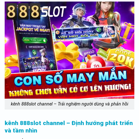
kênh 888slot channel – Trải nghiệm người dùng và phản hồi
kênh 888slot channel – Định hướng phát triển
và tầm nhìn