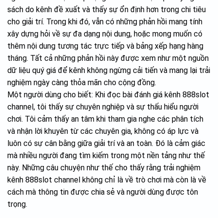
sách do kênh đề xuất và thấy sự ổn định hơn trong chi tiêu
cho giải trí. Trong khi đó, vẫn có những phản hồi mang tính
xây dựng hỏi về sự đa dạng nội dung, hoặc mong muốn có
thêm nội dung tương tác trực tiếp và bảng xếp hạng hàng
tháng. Tất cả những phản hồi này được xem như một nguồn
dữ liệu quý giá để kênh không ngừng cải tiến và mang lại trải
nghiệm ngày càng thỏa mãn cho cộng đồng.
Một người dùng cho biết: Khi đọc bài đánh giá kênh 888slot
channel, tôi thấy sự chuyên nghiệp và sự thấu hiểu người
chơi. Tôi cảm thấy an tâm khi tham gia nghe các phân tích
và nhận lời khuyên từ các chuyên gia, không có áp lực và
luôn có sự cân bằng giữa giải trí và an toàn. Đó là cảm giác
mà nhiều người đang tìm kiếm trong một nền tảng như thế
này. Những câu chuyện như thế cho thấy rằng trải nghiệm
kênh 888slot channel không chỉ là về trò chơi mà còn là về
cách mà thông tin được chia sẻ và người dùng được tôn
trọng.