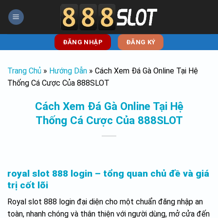
Skip
to
content
ĐĂNG NHẬP
ĐĂNG KÝ
Trang Chủ
»
Hướng Dẫn
»
Cách Xem Đá Gà Online Tại Hệ
Thống Cá Cược Của 888SLOT
Cách Xem Đá Gà Online Tại Hệ
Thống Cá Cược Của 888SLOT
royal slot 888 login – tổng quan chủ đề và giá
trị cốt lõi
Royal slot 888 login đại diện cho một chuẩn đăng nhập an
toàn, nhanh chóng và thân thiện với người dùng, mở cửa đến