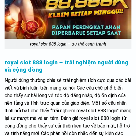
royal slot 888 login – ưu thế cạnh tranh
royal slot 888 login – trải nghiệm người dùng
và cộng đồng
Người dùng thường chia sẻ trải nghiệm tích cực qua các bài
viết và bình luận trên mạng xã hội. Các câu chữ phổ biến
cho thấy sự hài lòng về tốc độ đăng nhập, độ ổn định của
nền tảng và tính trực quan của giao diện. Một số câu nhận
định nổi bật cho thấy “trải nghiệm royal slot 888 login” mang
lại sự mượt mà và an tâm. Đánh giá royal slot 888 login từ
cộng đồng cho thấy sự cải thiện liên tục về bảo mật, hỗ trợ
và tính năng mới. Các phản hồi còn nhắc đến sự kiện đặc