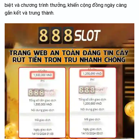
biệt và chương trình thưởng, khiến cộng đồng ngày càng
gắn kết và trung thành.