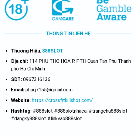
THÔNG TIN LIÊN HỆ
Thương Hiệu
:
888SLOT
Địa chỉ:
114 PHU THO HOA P. PTH Quan Tan Phu Thanh
pho Ho Chi Minh
SDT:
0967316136
Email:
phuq7155@gmail.com
Website:
https://crossfitkillshot.com/
Hashtag:
#888slot #888slotnhacai #trangchu888slot
#dangky888slot #linkvao888slot