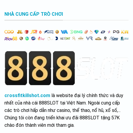
tuyệt
vời
NHÀ CUNG CẤP TRÒ CHƠI
crossfitkillshot.com
là website đại lý chính thức và duy
nhất của nhà cái 888SLOT tại Việt Nam. Ngoài cung cấp
các trò chơi hấp dẫn như casino, thể thao, nổ hũ, xổ số,...
Chúng tôi còn đang triển khai ưu đãi 888SLOT tặng 57K
chào đón thành viên mới tham gia.