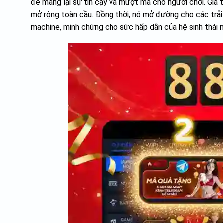
để mang lại sự tin cậy và mượt mà cho người chơi. Giá tr
mở rộng toàn cầu. Đồng thời, nó mở đường cho các trải
machine, minh chứng cho sức hấp dẫn của hệ sinh thái n