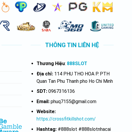
THÔNG TIN LIÊN HỆ
Thương Hiệu
:
888SLOT
Địa chỉ:
114 PHU THO HOA P. PTH
Quan Tan Phu Thanh pho Ho Chi Minh
SDT:
0967316136
Email:
phuq7155@gmail.com
Website:
https://crossfitkillshot.com/
Hashtag:
#888slot #888slotnhacai