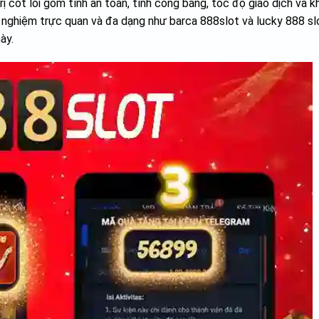
ị cốt lõi gồm tính an toàn, tính công bằng, tốc độ giao dịch và k
 nghiệm trực quan và đa dạng như barca 888slot và lucky 888 sl
ày.