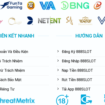
LIÊN KẾT NHANH
HƯỚNG DẪN
hoản Và Điều Kiện
Đăng Ký 888SLOT
ó Trách Nhiệm
Đăng Nhập 888SLOT
rừ Trách Nhiệm
Nạp Tiền 888SLOT
Sách Bảo Mật
Rút Tiền 888SLOT
Riêng Tư
Tải App 888SLOT