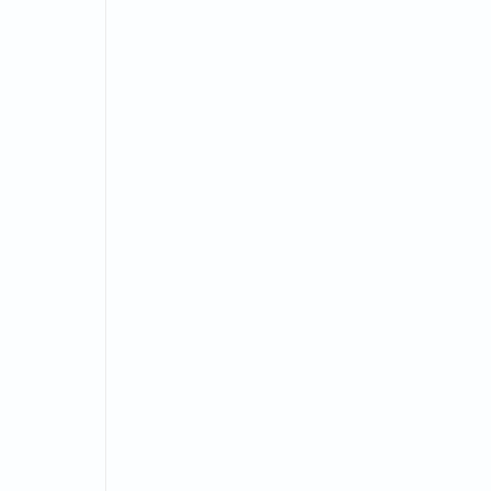
trực
tuyến