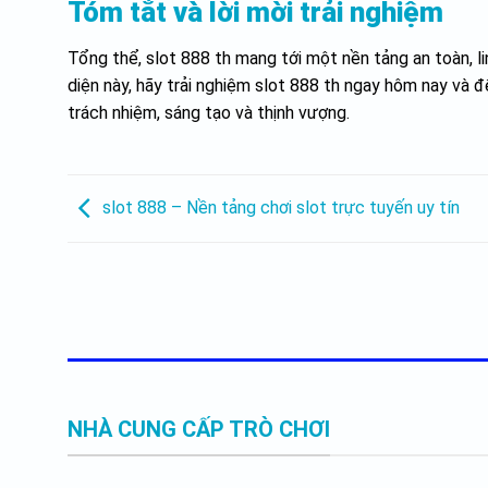
Tóm tắt và lời mời trải nghiệm
Tổng thể, slot 888 th mang tới một nền tảng an toàn, l
diện này, hãy trải nghiệm slot 888 th ngay hôm nay và đ
trách nhiệm, sáng tạo và thịnh vượng.
slot 888 – Nền tảng chơi slot trực tuyến uy tín
NHÀ CUNG CẤP TRÒ CHƠI