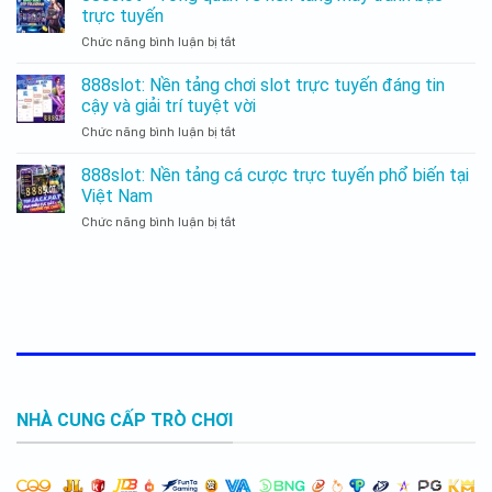
và
slot
trực tuyến
trải
trực
Chức năng bình luận bị tắt
888slot
nghiệm
tuyến
-
slot
hàng
Tổng
888slot: Nền tảng chơi slot trực tuyến đáng tin
trực
đầu
quan
tuyến
cậy và giải trí tuyệt vời
về
tại
Chức năng bình luận bị tắt
888slot:
nền
Việt
Nền
tảng
Nam
tảng
888slot: Nền tảng cá cược trực tuyến phổ biến tại
máy
chơi
đánh
Việt Nam
slot
bạc
Chức năng bình luận bị tắt
888slot:
trực
trực
Nền
tuyến
tuyến
tảng
đáng
cá
tin
cược
cậy
trực
và
tuyến
giải
phổ
trí
biến
tuyệt
tại
vời
Việt
NHÀ CUNG CẤP TRÒ CHƠI
Nam