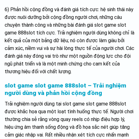
6) Phản hồi cộng đồng và đánh giá tích cực: hệ sinh thái này
được nuôi dưỡng bởi cộng đồng người chơi, những câu
chuyện thành công và những bài đánh giá slot game slot
game 888slot tích cực. Trải nghiệm người dùng không chỉ là
kết quả của một bảng dữ liệu; nó còn được làm giàu bởi
cảm xúc, niềm vui và sự hài lòng thực tế của người chơi. Các
đánh giá này đóng vai trò như một nguồn động lực cho đội
ngũ phát triển và là một minh chứng cho cam kết của
thương hiệu đối với chất lượng.
slot game slot game 888slot – Trải nghiệm
người dùng và phản hồi cộng đồng
Trải nghiệm người dùng tại slot game slot game 888slot
được khắc họa qua một loạt tình huống thực tế. Người chơi
thường chia sẻ rằng vòng quay reels có nhịp điệu hợp lý,
hiệu ứng âm thanh sống động và đồ họa sắc nét giúp tăng
cảm giác nhập vai. Rất nhiều nhận xét tích cực nhấn mạnh