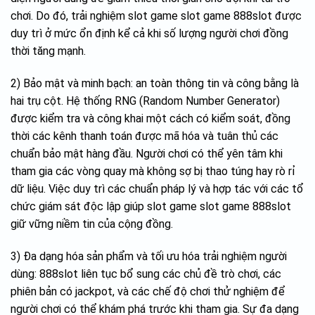
chơi. Do đó, trải nghiệm slot game slot game 888slot được
duy trì ở mức ổn định kể cả khi số lượng người chơi đồng
thời tăng mạnh.
2) Bảo mật và minh bạch: an toàn thông tin và công bằng là
hai trụ cột. Hệ thống RNG (Random Number Generator)
được kiểm tra và công khai một cách có kiểm soát, đồng
thời các kênh thanh toán được mã hóa và tuân thủ các
chuẩn bảo mật hàng đầu. Người chơi có thể yên tâm khi
tham gia các vòng quay mà không sợ bị thao túng hay rò rỉ
dữ liệu. Việc duy trì các chuẩn pháp lý và hợp tác với các tổ
chức giám sát độc lập giúp slot game slot game 888slot
giữ vững niềm tin của cộng đồng.
3) Đa dạng hóa sản phẩm và tối ưu hóa trải nghiệm người
dùng: 888slot liên tục bổ sung các chủ đề trò chơi, các
phiên bản có jackpot, và các chế độ chơi thử nghiệm để
người chơi có thể khám phá trước khi tham gia. Sự đa dạng