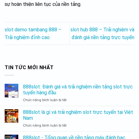
sự hoàn thiện liên tục của nền tảng.
slot demo tambang 888 –
slot hub 888 – Trải nghiệm và
Trải nghiệm đỉnh cao
đánh giá nền tảng trực tuyến
TIN TỨC MỚI NHẤT
888slot: Đánh giá và trải nghiệm nền tảng slot trực
tuyến hàng đầu
Chức năng bình luận bị tắt
888slot:
Đánh
giá
888slot là gì và trải nghiệm slot trực tuyến tại Việt
và
Nam
trải
Chức năng bình luận bị tắt
888slot
nghiệm
là
nền
gì
888slot - Tổng quan về nền tảng máy đánh bạc
tảng