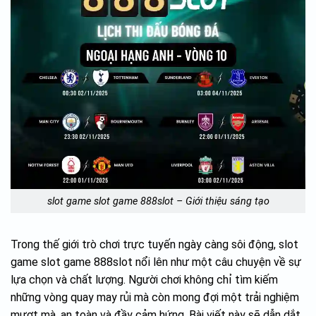
slot game slot game 888slot – Giới thiệu sáng tạo
Trong thế giới trò chơi trực tuyến ngày càng sôi động, slot
game slot game 888slot nổi lên như một câu chuyện về sự
lựa chọn và chất lượng. Người chơi không chỉ tìm kiếm
những vòng quay may rủi mà còn mong đợi một trải nghiệm
mượt mà, an toàn và đầy cảm hứng. Bài viết này sẽ dẫn dắt