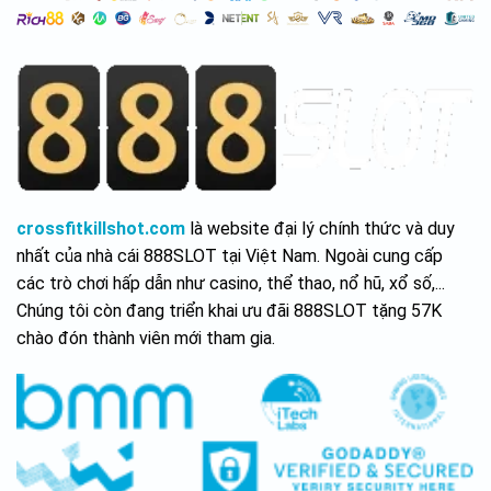
crossfitkillshot.com
là website đại lý chính thức và duy
nhất của nhà cái 888SLOT tại Việt Nam. Ngoài cung cấp
các trò chơi hấp dẫn như casino, thể thao, nổ hũ, xổ số,...
Chúng tôi còn đang triển khai ưu đãi 888SLOT tặng 57K
chào đón thành viên mới tham gia.