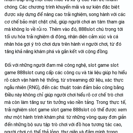
chóng. Các chương trình khuyến mãi và sự kiện đặc biệt
được xây dựng để nâng cao trải nghiệm, song hành với các
cơ chế bảo mật chặt chẽ, giúp người chơi an tâm tham gia
mà không lo về rủi ro. Thêm vào đó, 888slot chú trọng tới
tối ưu hóa trải nghiệm di động, nhận diện cảm xúc và cá
nhân hóa gợi ý trò chơi dựa trên hành vi người chơi, từ đó
tăng khả năng khám phá và gắn kết với cộng đồng.
Đối với những người đam mê công nghệ, slot game slot
game 888slot cung cấp các công cụ và tài liệu giúp họ hiểu
rõ cách vận hành hệ thống, từ streaming dữ liệu, xác thực
ngẫu nhiên (RNG), đến các thuật toán đảm bảo công bằng.
Điều này không chỉ giúp người chơi hiểu rõ cơ chế trò chơi
mà còn làm tăng sự tin tưởng vào nền tảng. Trong thực tế,
trải nghiệm slot game slot game 888slot có thể được xem
như một hành trình khám phá: từ những vòng quay đơn giản
đến những bộ sưu tập trò chơi với đồ họa tương tác cao,
người chơi có thể thả lỏng, thư giãn và đắm mình trong