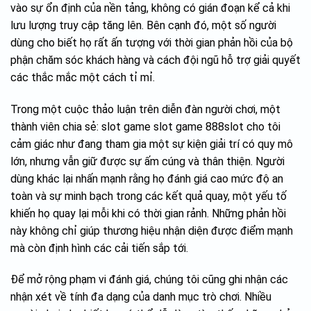
vào sự ổn định của nền tảng, không có gián đoạn kể cả khi
lưu lượng truy cập tăng lên. Bên cạnh đó, một số người
dùng cho biết họ rất ấn tượng với thời gian phản hồi của bộ
phận chăm sóc khách hàng và cách đội ngũ hỗ trợ giải quyết
các thắc mắc một cách tỉ mỉ.
Trong một cuộc thảo luận trên diễn đàn người chơi, một
thành viên chia sẻ: slot game slot game 888slot cho tôi
cảm giác như đang tham gia một sự kiện giải trí có quy mô
lớn, nhưng vẫn giữ được sự ấm cúng và thân thiện. Người
dùng khác lại nhấn mạnh rằng họ đánh giá cao mức độ an
toàn và sự minh bạch trong các kết quả quay, một yếu tố
khiến họ quay lại mỗi khi có thời gian rảnh. Những phản hồi
này không chỉ giúp thương hiệu nhận diện được điểm mạnh
mà còn định hình các cải tiến sắp tới.
Để mở rộng phạm vi đánh giá, chúng tôi cũng ghi nhận các
nhận xét về tính đa dạng của danh mục trò chơi. Nhiều