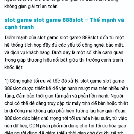
không gian giải trí an toàn.
slot game slot game 888slot – Thế mạnh và
cạnh tranh
Điểm mạnh của slot game slot game 888slot đến từ một
hệ thống tích hợp đầy đủ các yếu tố công nghệ, bảo mật,
và dịch vụ khách hàng. Dưới đây là một số khía cạnh quan
trọng giúp thương hiệu nổi bật giữa thị trường cạnh tranh
khốc liệt:
1) Công nghệ tối ưu và tốc độ xử lý: slot game slot game
888slot được thiết kế để vận hành mượt mà trên nhiều nền
tảng, đảm bảo thời gian tải ngắn và phản hồi nhanh. Người
chơi có thể dễ dàng truy cập từ máy tính để bàn hoặc thiết
bị di động mà không gặp phải hiện tượng lag hay gián đoạn.
888slot đặc biệt chú trọng tới tối ưu hóa hiệu suất, từ việc
nén dữ liệu, CDN phân phối nội dung cho tới tối ưu hóa giao
diện người dùng để giảm thiểu thời gian chờ đợi khi tải trò