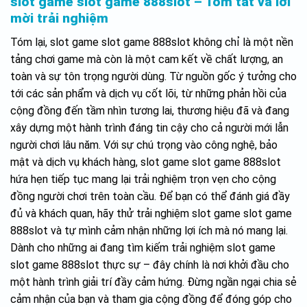
slot game slot game 888slot – Tóm tắt và lời
mời trải nghiệm
Tóm lại, slot game slot game 888slot không chỉ là một nền
tảng chơi game mà còn là một cam kết về chất lượng, an
toàn và sự tôn trọng người dùng. Từ nguồn gốc ý tưởng cho
tới các sản phẩm và dịch vụ cốt lõi, từ những phản hồi của
cộng đồng đến tầm nhìn tương lai, thương hiệu đã và đang
xây dựng một hành trình đáng tin cậy cho cả người mới lẫn
người chơi lâu năm. Với sự chú trọng vào công nghệ, bảo
mật và dịch vụ khách hàng, slot game slot game 888slot
hứa hẹn tiếp tục mang lại trải nghiệm trọn vẹn cho cộng
đồng người chơi trên toàn cầu. Để bạn có thể đánh giá đầy
đủ và khách quan, hãy thử trải nghiệm slot game slot game
888slot và tự mình cảm nhận những lợi ích mà nó mang lại.
Dành cho những ai đang tìm kiếm trải nghiệm slot game
slot game 888slot thực sự – đây chính là nơi khởi đầu cho
một hành trình giải trí đầy cảm hứng. Đừng ngần ngại chia sẻ
cảm nhận của bạn và tham gia cộng đồng để đóng góp cho