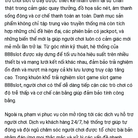
trò chơi slot ở đây được thiết kế nhằm đem lại sự chân
thật trong cảm giác quay thưởng, đồ họa sắc nét, âm thanh
sống động và cơ chế thanh toán an toàn. Danh mục sản
phẩm không chỉ tập trung vào truyền thống mà còn tích
hợp những chủ đề hiện đại, các phiên bản có jackpot, và
những biến thể mới lạ giúp người chơi luôn có cảm giác mới
mẻ mỗi lần trở lại. Từ góc nhìn kỹ thuật, hệ thống của
888slot được xây dựng để tối ưu hóa hiệu suất trên nhiều
thiết bị và mạng lưới kết nối khác nhau, đảm bảo trải nghiệm
ổn định và mượt mà ngay cả khi lưu lượng truy cập tăng
cao. Trong khuôn khổ trải nghiệm slot game slot game
888slot, người chơi có thể dễ dàng tiếp cận các trò chơi có
độ trễ thấp và cơ chế cân bằng giúp đảm bảo tính công
bằng.
Ngoài ra, phạm vi phục vụ còn mở rộng tới các dịch vụ hỗ trợ
người chơi. Dịch vụ khách hàng 24/7, hệ thống trợ giúp tự
động và đội ngũ chăm sóc người chơi được tổ chức bài bản
nhằm đáp ứng mọi thắc mắc và xử lý các vấn đề nhanh