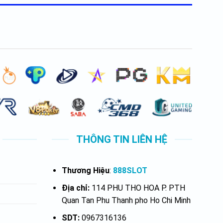
THÔNG TIN LIÊN HỆ
Thương Hiệu
:
888SLOT
Địa chỉ:
114 PHU THO HOA P. PTH
Quan Tan Phu Thanh pho Ho Chi Minh
SDT:
0967316136