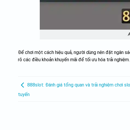
A
Để chơi một cách hiệu quả, người dùng nên đặt ngân sác
rõ các điều khoản khuyến mãi để tối ưu hóa trải nghiệm.
888slot: Đánh giá tổng quan và trải nghiệm chơi sl
tuyến