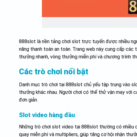
888slot là nền tảng chơi slot trực tuyến được nhiều ngư
năng thanh toán an toàn. Trang web này cung cấp các t
thưởng nhanh, vòng thưởng miễn phí và chương trình th
Các trò chơi nổi bật
Danh mục trò chơi tại 888slot chủ yếu tập trung vào sl
thưởng khác nhau. Người chơi có thể thử vận may với cá
đơn giản.
Slot video hàng đầu
Những trò chơi slot video tại 888slot thường có nhiều
quay miễn phí và multipliers, giúp tăng cơ hội nhận thưở