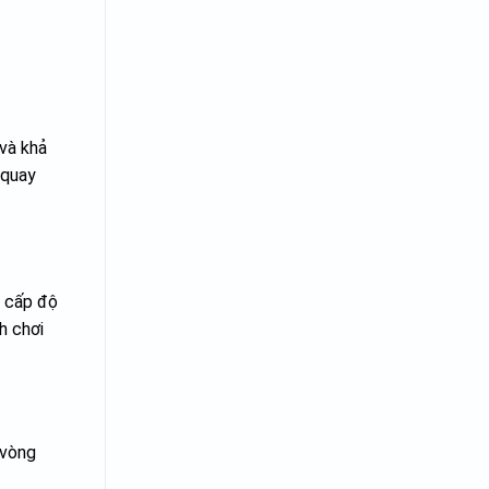
trực
tuyến
 và khả
 quay
c cấp độ
h chơi
 vòng