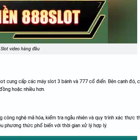
Slot video hàng đầu
lot cung cấp các máy slot 3 bánh và 777 cổ điển. Bên cạnh đó, 
 đồng hoặc nhiều hơn.
g công nghệ mã hóa, kiểm tra ngẫu nhiên và quy trình xác thực t
u phương thức phổ biến với thời gian xử lý hợp lý.