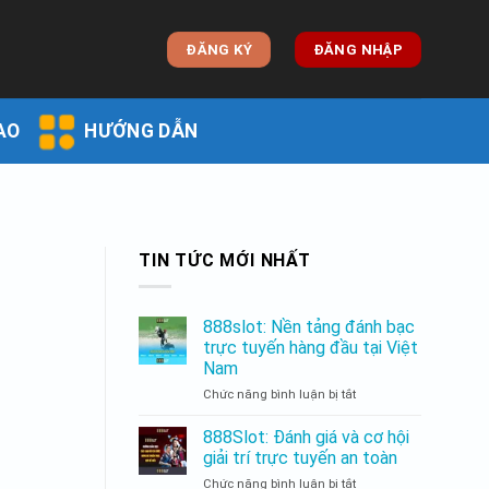
ĐĂNG KÝ
ĐĂNG NHẬP
AO
HƯỚNG DẪN
TIN TỨC MỚI NHẤT
888slot: Nền tảng đánh bạc
trực tuyến hàng đầu tại Việt
Nam
Chức năng bình luận bị tắt
888slot:
Nền
tảng
888Slot: Đánh giá và cơ hội
đánh
giải trí trực tuyến an toàn
bạc
Chức năng bình luận bị tắt
888Slot:
trực