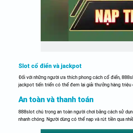
Slot cổ điển và jackpot
Đối với những người ưa thích phong cách cổ điển, 888s
jackpot tiến triển có thể đem lại giải thưởng hàng triệu
An toàn và thanh toán
888slot chú trọng an toàn người chơi bằng cách sử dụn
nhanh chóng. Người dùng có thể nạp và rút tiền qua nhiề