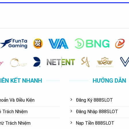
LIÊN KẾT NHANH
HƯỚNG DẪN
hoản Và Điều Kiện
Đăng Ký 888SLOT
ó Trách Nhiệm
Đăng Nhập 888SLOT
rừ Trách Nhiệm
Nạp Tiền 888SLOT