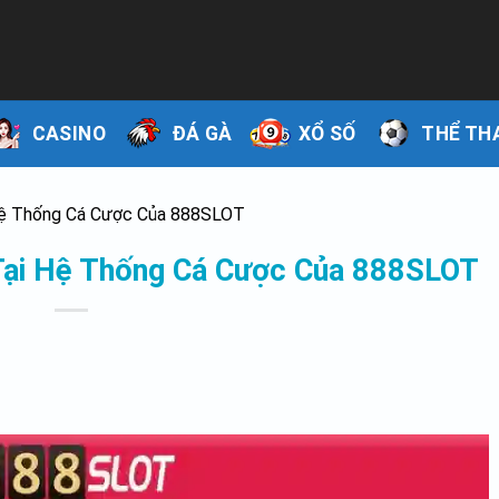
CASINO
ĐÁ GÀ
XỔ SỐ
THỂ TH
Hệ Thống Cá Cược Của 888SLOT
Tại Hệ Thống Cá Cược Của 888SLOT