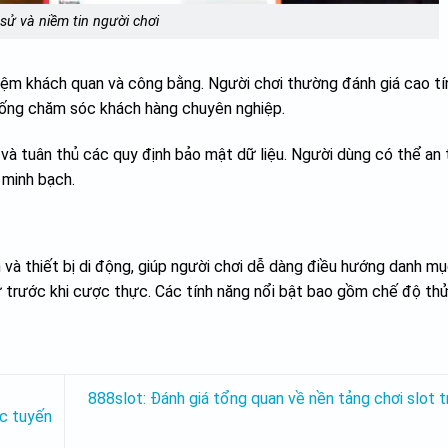
 sử và niềm tin người chơi
iệm khách quan và công bằng. Người chơi thường đánh giá cao tí
thống chăm sóc khách hàng chuyên nghiệp.
 và tuân thủ các quy định bảo mật dữ liệu. Người dùng có thể an 
à minh bạch.
 và thiết bị di động, giúp người chơi dễ dàng điều hướng danh mụ
ử trước khi cược thực. Các tính năng nổi bật bao gồm chế độ th
888slot: Đánh giá tổng quan về nền tảng chơi slot 
ực tuyến