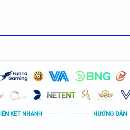
LIÊN KẾT NHANH
HƯỚNG DẪN