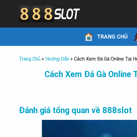
Skip
to
content
TRANG CHỦ
Trang Chủ
»
Hướng Dẫn
»
Cách Xem Đá Gà Online Tại 
Cách Xem Đá Gà Online 
Đánh giá tổng quan về 888slot