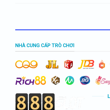
NHÀ CUNG CẤP TRÒ CHƠI