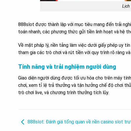
Lịch
888slot được thành lập với mục tiêu mang đến trải ngh
toán nhanh, các phương thức gửi tiền linh hoạt và hệ 
Về mặt pháp lý, nền tảng làm việc dưới giấy phép uy tín
tham gia các trò chơi và rút tiền với quy trình rõ ràng v
Tính năng và trải nghiệm người dùng
Giao diện người dùng được tối ưu hóa cho trên máy tính
chơi, xem tỉ lệ trả thưởng và tận hưởng chế độ chơi th
trò chơi live, và chương trình thưởng tích lũy.
888slot: Đánh giá tổng quan về nền casino slot tr