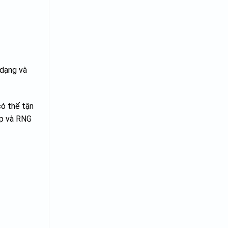
 dạng và
có thể tận
ép và RNG