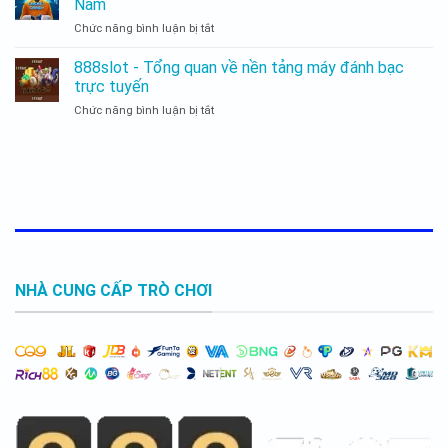
trực
Nam
trải
tuyến
Chức năng bình luận bị tắt
888slot
nghiệm
an
là
nền
toàn
gì
888slot - Tổng quan về nền tảng máy đánh bạc
tảng
và
slot
trực tuyến
trải
trực
Chức năng bình luận bị tắt
888slot
nghiệm
tuyến
-
slot
hàng
Tổng
trực
đầu
quan
tuyến
về
tại
nền
Việt
tảng
Nam
máy
đánh
bạc
trực
NHÀ CUNG CẤP TRÒ CHƠI
tuyến