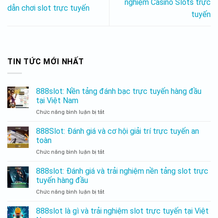
nghiệm Casino Slots trực
dẫn chơi slot trực tuyến
tuyến
TIN TỨC MỚI NHẤT
888slot: Nền tảng đánh bạc trực tuyến hàng đầu
tại Việt Nam
Chức năng bình luận bị tắt
888slot:
Nền
tảng
888Slot: Đánh giá và cơ hội giải trí trực tuyến an
đánh
toàn
bạc
Chức năng bình luận bị tắt
888Slot:
trực
Đánh
tuyến
giá
888slot: Đánh giá và trải nghiệm nền tảng slot trực
hàng
và
đầu
tuyến hàng đầu
cơ
tại
Chức năng bình luận bị tắt
888slot:
hội
Việt
Đánh
giải
Nam
giá
888slot là gì và trải nghiệm slot trực tuyến tại Việt
trí
và