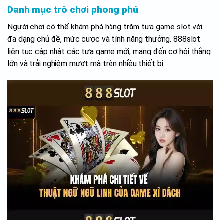
Danh mục trò chơi phong phú
Người chơi có thể khám phá hàng trăm tựa game slot với
đa dạng chủ đề, mức cược và tính năng thưởng. 888slot
liên tục cập nhật các tựa game mới, mang đến cơ hội thắng
lớn và trải nghiệm mượt mà trên nhiều thiết bị.