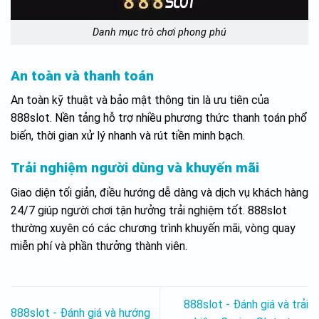
Danh mục trò chơi phong phú
An toàn và thanh toán
An toàn kỹ thuật và bảo mật thông tin là ưu tiên của
888slot. Nền tảng hỗ trợ nhiều phương thức thanh toán phổ
biến, thời gian xử lý nhanh và rút tiền minh bạch.
Trải nghiệm người dùng và khuyến mãi
Giao diện tối giản, điều hướng dễ dàng và dịch vụ khách hàng
24/7 giúp người chơi tận hưởng trải nghiệm tốt. 888slot
thường xuyên có các chương trình khuyến mãi, vòng quay
miễn phí và phần thưởng thành viên.
888slot - Đánh giá và trải
888slot - Đánh giá và hướng