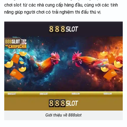
chơi slot từ các nhà cung cấp hàng đầu, cùng với các tính
năng giúp người chơi có trải nghiệm thi đấu thú vị.
Giới thiệu về 888slot