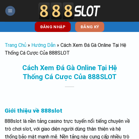
Skip
to
content
ĐĂNG NHẬP
ĐĂNG KÝ
Trang Chủ
»
Hướng Dẫn
»
Cách Xem Đá Gà Online Tại Hệ
Thống Cá Cược Của 888SLOT
Cách Xem Đá Gà Online Tại Hệ
Thống Cá Cược Của 888SLOT
Giới thiệu về 888slot
888slot là nền tảng casino trực tuyến nổi tiếng chuyên về
trò chơi slot, với giao diện người dùng thân thiện và hệ
thống bảo mật mạnh mẽ. Nền tảng này cung cấp nhiều trò