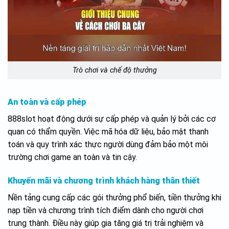
Trò chơi và chế độ thưởng
An toàn và cấp phép
888slot hoạt động dưới sự cấp phép và quản lý bởi các cơ
quan có thẩm quyền. Việc mã hóa dữ liệu, bảo mật thanh
toán và quy trình xác thực người dùng đảm bảo một môi
trường chơi game an toàn và tin cậy.
Khuyến mãi và chương trình khách hàng thân thiết
Nền tảng cung cấp các gói thưởng phổ biến, tiền thưởng khi
nạp tiền và chương trình tích điểm dành cho người chơi
trung thành. Điều này giúp gia tăng giá trị trải nghiệm và