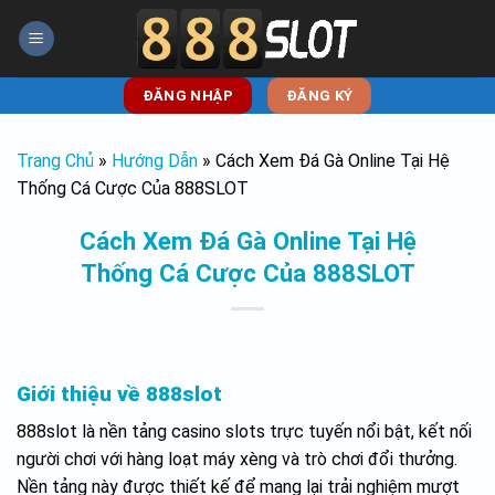
Skip
to
content
ĐĂNG NHẬP
ĐĂNG KÝ
Trang Chủ
»
Hướng Dẫn
»
Cách Xem Đá Gà Online Tại Hệ
Thống Cá Cược Của 888SLOT
Cách Xem Đá Gà Online Tại Hệ
Thống Cá Cược Của 888SLOT
Giới thiệu về 888slot
888slot là nền tảng casino slots trực tuyến nổi bật, kết nối
người chơi với hàng loạt máy xèng và trò chơi đổi thưởng.
Nền tảng này được thiết kế để mang lại trải nghiệm mượt