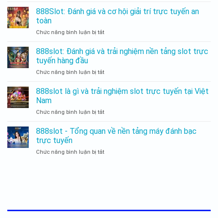
Nền
tảng
888Slot: Đánh giá và cơ hội giải trí trực tuyến an
đánh
toàn
bạc
Chức năng bình luận bị tắt
888Slot:
trực
Đánh
tuyến
giá
888slot: Đánh giá và trải nghiệm nền tảng slot trực
hàng
và
đầu
tuyến hàng đầu
cơ
tại
Chức năng bình luận bị tắt
888slot:
hội
Việt
Đánh
giải
Nam
giá
888slot là gì và trải nghiệm slot trực tuyến tại Việt
trí
và
trực
Nam
trải
tuyến
Chức năng bình luận bị tắt
888slot
nghiệm
an
là
nền
toàn
gì
888slot - Tổng quan về nền tảng máy đánh bạc
tảng
và
slot
trực tuyến
trải
trực
Chức năng bình luận bị tắt
888slot
nghiệm
tuyến
-
slot
hàng
Tổng
trực
đầu
quan
tuyến
về
tại
nền
Việt
tảng
Nam
máy