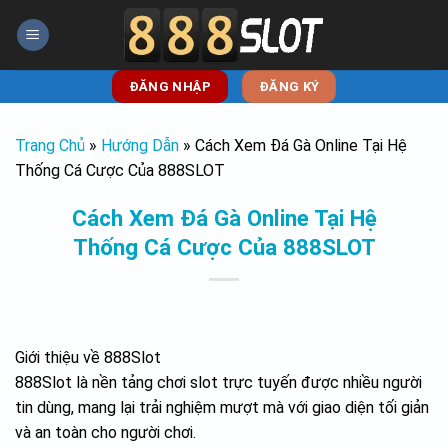
Skip
to
content
ĐĂNG NHẬP
ĐĂNG KÝ
Trang Chủ
»
Hướng Dẫn
»
Cách Xem Đá Gà Online Tại Hệ
Thống Cá Cược Của 888SLOT
Cách Xem Đá Gà Online Tại Hệ
Thống Cá Cược Của 888SLOT
Giới thiệu về 888Slot
888Slot là nền tảng chơi slot trực tuyến được nhiều người
tin dùng, mang lại trải nghiệm mượt mà với giao diện tối giản
và an toàn cho người chơi.