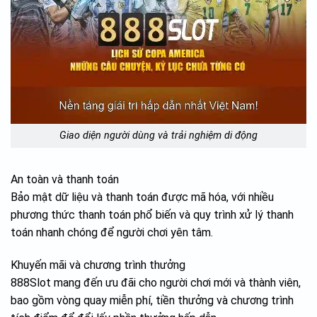
Giao diện người dùng và trải nghiệm di động
An toàn và thanh toán
Bảo mật dữ liệu và thanh toán được mã hóa, với nhiều
phương thức thanh toán phổ biến và quy trình xử lý thanh
toán nhanh chóng để người chơi yên tâm.
Khuyến mãi và chương trình thưởng
888Slot mang đến ưu đãi cho người chơi mới và thành viên,
bao gồm vòng quay miễn phí, tiền thưởng và chương trình