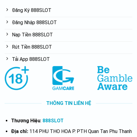
Đăng Ký 888SLOT
Đăng Nhập 888SLOT
Nạp Tiền 888SLOT
Rút Tiền 888SLOT
Tải App 888SLOT
THÔNG TIN LIÊN HỆ
Thương Hiệu
:
888SLOT
Địa chỉ:
114 PHU THO HOA P. PTH Quan Tan Phu Thanh