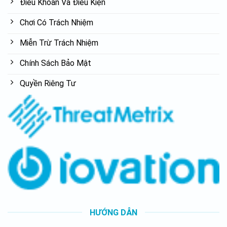
Điều Khoản Và Điều Kiện
Chơi Có Trách Nhiệm
Miễn Trừ Trách Nhiệm
Chính Sách Bảo Mật
Quyền Riêng Tư
HƯỚNG DẪN