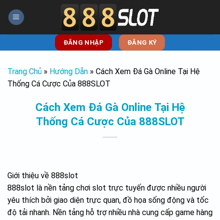
Skip
to
content
ĐĂNG NHẬP
ĐĂNG KÝ
Trang Chủ
»
Hướng Dẫn
»
Cách Xem Đá Gà Online Tại Hệ
Thống Cá Cược Của 888SLOT
Cách Xem Đá Gà Online Tại Hệ
Thống Cá Cược Của 888SLOT
Giới thiệu về 888slot
888slot là nền tảng chơi slot trực tuyến được nhiều người
yêu thích bởi giao diện trực quan, đồ họa sống động và tốc
độ tải nhanh. Nền tảng hỗ trợ nhiều nhà cung cấp game hàng