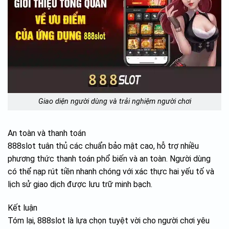
Giao diện người dùng và trải nghiệm người chơi
An toàn và thanh toán
888slot tuân thủ các chuẩn bảo mật cao, hỗ trợ nhiều
phương thức thanh toán phổ biến và an toàn. Người dùng
có thể nạp rút tiền nhanh chóng với xác thực hai yếu tố và
lịch sử giao dịch được lưu trữ minh bạch.
Kết luận
Tóm lại, 888slot là lựa chọn tuyệt vời cho người chơi yêu