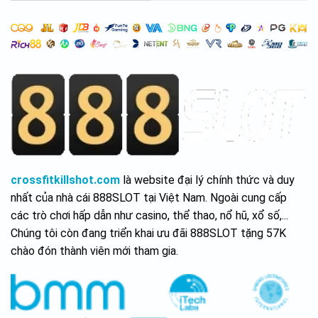
crossfitkillshot.com
là website đại lý chính thức và duy
nhất của nhà cái 888SLOT tại Việt Nam. Ngoài cung cấp
các trò chơi hấp dẫn như casino, thể thao, nổ hũ, xổ số,...
Chúng tôi còn đang triển khai ưu đãi 888SLOT tặng 57K
chào đón thành viên mới tham gia.