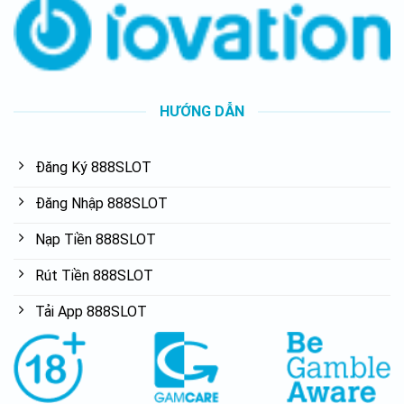
HƯỚNG DẪN
Đăng Ký 888SLOT
Đăng Nhập 888SLOT
Nạp Tiền 888SLOT
Rút Tiền 888SLOT
Tải App 888SLOT