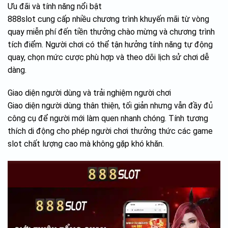
Ưu đãi và tính năng nổi bật
888slot cung cấp nhiều chương trình khuyến mãi từ vòng
quay miễn phí đến tiền thưởng chào mừng và chương trình
tích điểm. Người chơi có thể tận hưởng tính năng tự động
quay, chọn mức cược phù hợp và theo dõi lịch sử chơi dễ
dàng.
Giao diện người dùng và trải nghiệm người chơi
Giao diện người dùng thân thiện, tối giản nhưng vẫn đầy đủ
công cụ để người mới làm quen nhanh chóng. Tính tương
thích di động cho phép người chơi thưởng thức các game
slot chất lượng cao mà không gặp khó khăn.