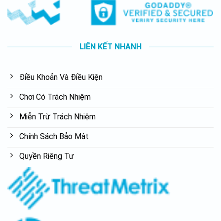
LIÊN KẾT NHANH
Điều Khoản Và Điều Kiện
Chơi Có Trách Nhiệm
Miễn Trừ Trách Nhiệm
Chính Sách Bảo Mật
Quyền Riêng Tư