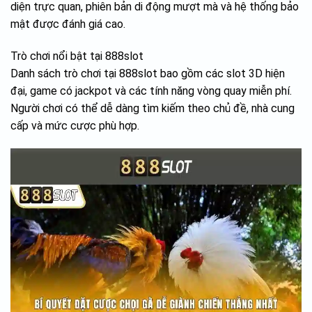
diện trực quan, phiên bản di động mượt mà và hệ thống bảo
mật được đánh giá cao.
Trò chơi nổi bật tại 888slot
Danh sách trò chơi tại 888slot bao gồm các slot 3D hiện
đại, game có jackpot và các tính năng vòng quay miễn phí.
Người chơi có thể dễ dàng tìm kiếm theo chủ đề, nhà cung
cấp và mức cược phù hợp.