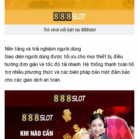
Trò chơi nổi bật tại 888slot
Nền tảng và trải nghiệm người dùng
Giao diện người dùng được tối ưu cho mọi thiết bị, điều
hướng đơn giản và tốc độ tải nhanh. Hệ thống thanh toán hỗ
trợ nhiều phương thức và các biện pháp bảo mật đảm bảo
cho các giao dịch an toàn.