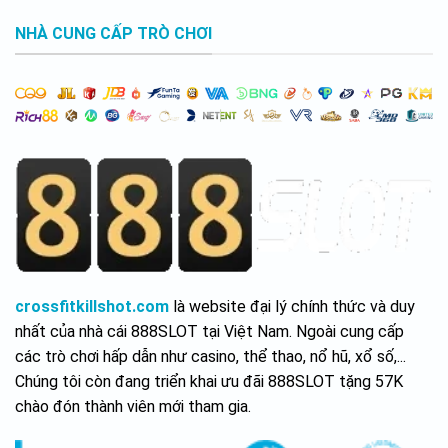
tuyến
an
NHÀ CUNG CẤP TRÒ CHƠI
toàn
crossfitkillshot.com
là website đại lý chính thức và duy
nhất của nhà cái 888SLOT tại Việt Nam. Ngoài cung cấp
các trò chơi hấp dẫn như casino, thể thao, nổ hũ, xổ số,...
Chúng tôi còn đang triển khai ưu đãi 888SLOT tặng 57K
chào đón thành viên mới tham gia.