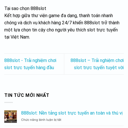
Tại sao chọn 888slot
Kết hợp giữa thư viện game đa dạng, thanh toán nhanh
chóng và dịch vụ khách hàng 24/7 khiến 888slot trở thành
một lựa chọn tin cậy cho người yêu thích slot trực tuyến
tại Việt Nam.
888slot - Trải nghiệm chơi
888slot – Trải nghiệm chơi
slot trực tuyến hàng đầu
slot trực tuyến tuyệt vời
TIN TỨC MỚI NHẤT
888slot: Nền tảng slot trực tuyến an toàn và thú vị
Chức năng bình luận bị tắt
888slot:
Nền