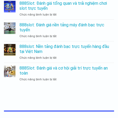
tảng
888Slot: Đánh giá tổng quan và trải nghiệm chơi
slot
slot trực tuyến
trực
Chức năng bình luận bị tắt
888Slot:
tuyến
Đánh
an
giá
toàn
888slot: Đánh giá nền tảng máy đánh bạc trực
tổng
và
tuyến
quan
thú
Chức năng bình luận bị tắt
888slot:
và
vị
Đánh
trải
giá
888slot: Nền tảng đánh bạc trực tuyến hàng đầu
nghiệm
nền
chơi
tại Việt Nam
tảng
slot
Chức năng bình luận bị tắt
888slot:
máy
trực
Nền
đánh
tuyến
tảng
888Slot: Đánh giá và cơ hội giải trí trực tuyến an
bạc
đánh
trực
toàn
bạc
tuyến
Chức năng bình luận bị tắt
888Slot:
trực
Đánh
tuyến
giá
hàng
và
đầu
cơ
tại
hội
Việt
giải
Nam
trí
trực